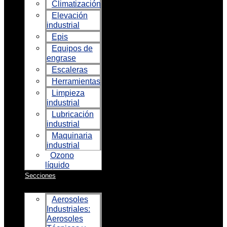
Climatización
Elevación
industrial
Epis
Equipos de
engrase
Escaleras
Herramientas
Limpieza
industrial
Lubricación
industrial
Maquinaria
industrial
Ozono
líquido
Secciones
Aerosoles
Industriales:
Aerosoles