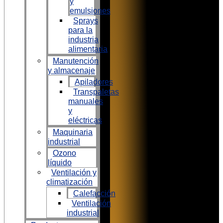
y
emulsiones
Sprays
para la
industria
alimentaria
Manutención
y almacenaje
Apiladores
Transpaletas
manuales
y
eléctricas
Maquinaria
industrial
Ozono
líquido
Ventilación y
climatización
Calefacción
Ventilación
industrial