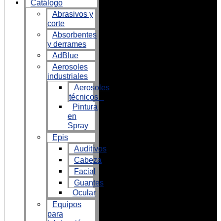
Catálogo
Abrasivos y
corte
Absorbentes
y derrames
AdBlue
Aerosoles
industriales
Aerosoles
técnicos
Pintura
en
Spray
Epis
Auditivos
Cabeza
Facial
Guantes
Ocular
Equipos
para