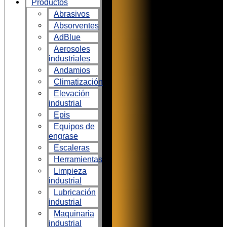
Productos
Abrasivos
Absorventes
AdBlue
Aerosoles
industriales
Andamios
Climatización
Elevación
industrial
Epis
Equipos de
engrase
Escaleras
Herramientas
Limpieza
industrial
Lubricación
industrial
Maquinaria
industrial