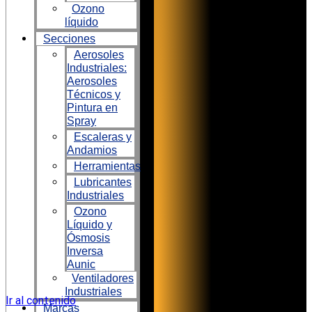
Ozono
líquido
Secciones
Aerosoles
Industriales:
Aerosoles
Técnicos y
Pintura en
Spray
Escaleras y
Andamios
Herramientas
Lubricantes
Industriales
Ozono
Líquido y
Ósmosis
Inversa
Aunic
Ventiladores
Industriales
Ir al contenido
Marcas