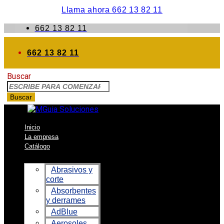
Llama ahora 662 13 82 11
662 13 82 11
662 13 82 11
Buscar
Buscar
Inicio
La empresa
Catálogo
Abrasivos y
corte
Absorbentes
y derrames
AdBlue
Aerosoles