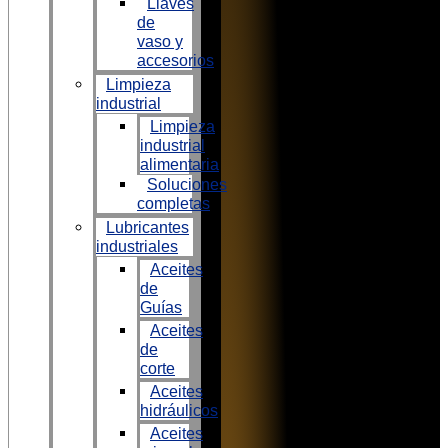
Llaves
de
vaso y
accesorios
Limpieza
industrial
Limpieza
industrial
alimentaria
Soluciones
completas
Lubricantes
industriales
Aceites
de
Guías
Aceites
de
corte
Aceites
hidráulicos
Aceites