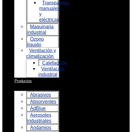
Transpaletas
manuales
y
eléctricas
Maquinaria
industrial
Ozono
líquido
Ventilación y
climatización
Calefacción
Ventilación
industrial
Productos
Abrasivos
Absorventes
AdBlue
Aerosoles
industriales
Andamios