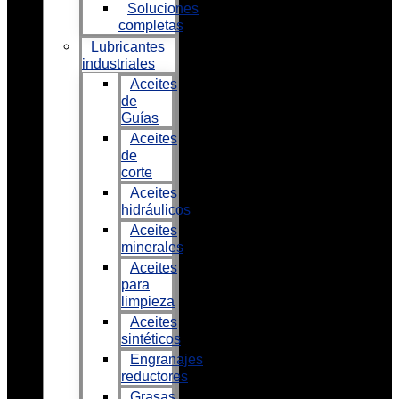
Soluciones
completas
Lubricantes
industriales
Aceites
de
Guías
Aceites
de
corte
Aceites
hidráulicos
Aceites
minerales
Aceites
para
limpieza
Aceites
sintéticos
Engranajes
reductores
Grasas