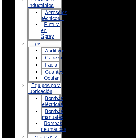
industriales
Aerosoles
técnicos
Pintura
en
Spray
Epis
Auditivos
Cabeza
Facial
Guantes
Ocular
Equipos para
lubricación
Bombas
eléctricas
Bombas
manuales
Bombas
neumáticas
Escaleras y