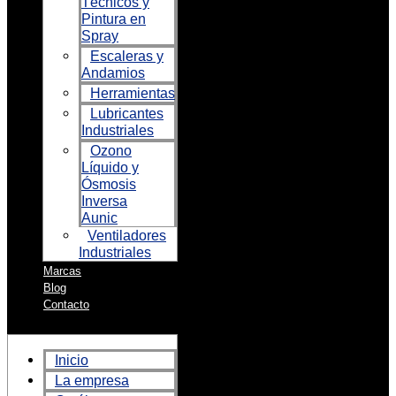
Técnicos y
Pintura en
Spray
Escaleras y
Andamios
Herramientas
Lubricantes
Industriales
Ozono
Líquido y
Ósmosis
Inversa
Aunic
Ventiladores
Industriales
Marcas
Blog
Contacto
Inicio
La empresa