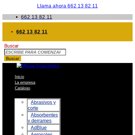
Llama ahora 662 13 82 11
662 13 82 11
662 13 82 11
Buscar
Buscar
Inicio
La empresa
Catálogo
Abrasivos y
corte
Absorbentes
y derrames
AdBlue
Aerosoles