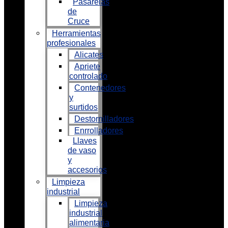
Pasarelas
de
Cruce
Herramientas
profesionales
Alicates
Apriete
controlado
Contenedores
y
surtidos
Destornilladores
Enrrolladores
Llaves
de vaso
y
accesorios
Limpieza
industrial
Limpieza
industrial
alimentaria