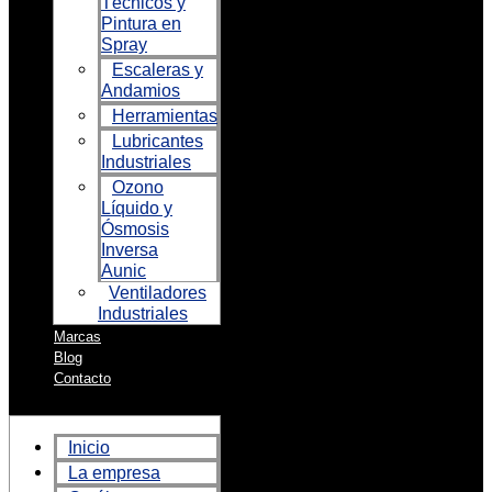
Técnicos y
Pintura en
Spray
Escaleras y
Andamios
Herramientas
Lubricantes
Industriales
Ozono
Líquido y
Ósmosis
Inversa
Aunic
Ventiladores
Industriales
Marcas
Blog
Contacto
Inicio
La empresa