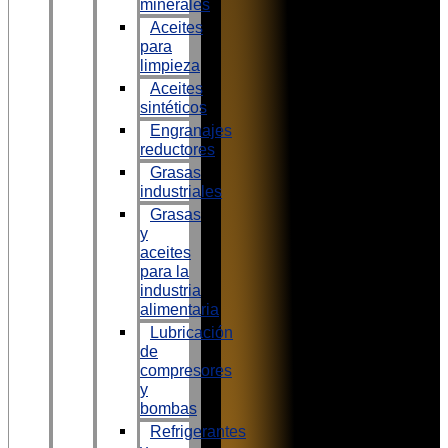
minerales
Aceites
para
limpieza
Aceites
sintéticos
Engranajes
reductores
Grasas
industriales
Grasas
y
aceites
para la
industria
alimentaria
Lubricación
de
compresores
y
bombas
Refrigerantes