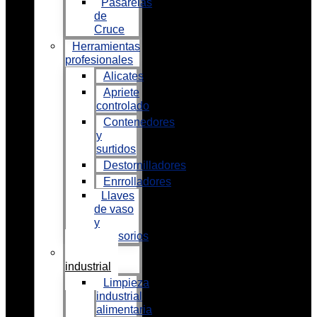
Pasarelas
de
Cruce
Herramientas
profesionales
Alicates
Apriete
controlado
Contenedores
y
surtidos
Destornilladores
Enrrolladores
Llaves
de vaso
y
accesorios
Limpieza
industrial
Limpieza
industrial
alimentaria