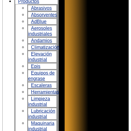
Productos
Abrasivos
Absorventes
AdBlue
Aerosoles
industriales
Andamios
Climatización
Elevación
industrial
Epis
Equipos de
engrase
Escaleras
Herramientas
Limpieza
industrial
Lubricación
industrial
Maquinaria
industrial