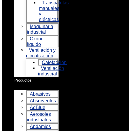
Transpaletas
manuales
y
eléctricas
Maquinaria
industrial
Ozono
líquido
Ventilación y
climatización
Calefacción
Ventilación
industrial
Productos
Abrasivos
Absorventes
AdBlue
Aerosoles
industriales
Andamios