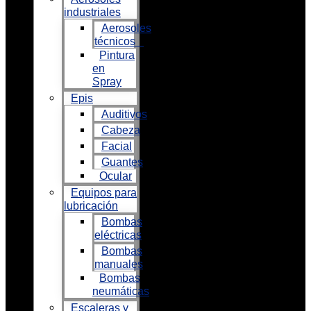
industriales
Aerosoles
técnicos
Pintura
en
Spray
Epis
Auditivos
Cabeza
Facial
Guantes
Ocular
Equipos para
lubricación
Bombas
eléctricas
Bombas
manuales
Bombas
neumáticas
Escaleras y