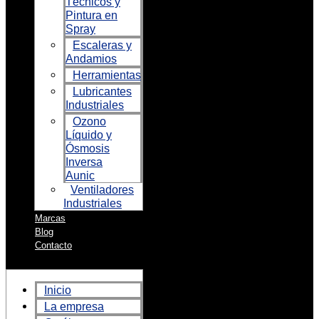
Técnicos y
Pintura en
Spray
Escaleras y
Andamios
Herramientas
Lubricantes
Industriales
Ozono
Líquido y
Ósmosis
Inversa
Aunic
Ventiladores
Industriales
Marcas
Blog
Contacto
Inicio
La empresa