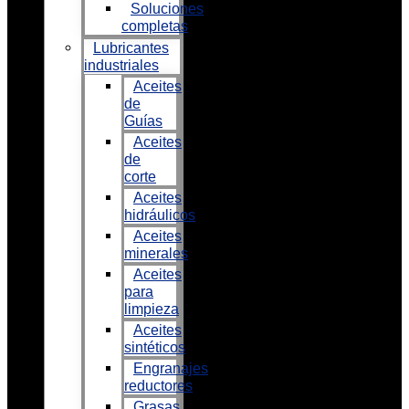
Soluciones
completas
Lubricantes
industriales
Aceites
de
Guías
Aceites
de
corte
Aceites
hidráulicos
Aceites
minerales
Aceites
para
limpieza
Aceites
sintéticos
Engranajes
reductores
Grasas