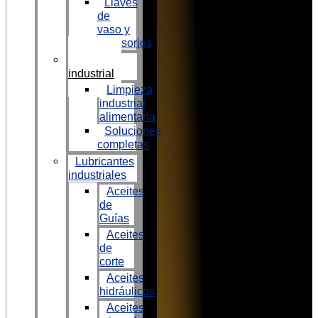
Llaves
de
vaso y
accesorios
Limpieza
industrial
Limpieza
industrial
alimentaria
Soluciones
completas
Lubricantes
industriales
Aceites
de
Guías
Aceites
de
corte
Aceites
hidráulicos
Aceites