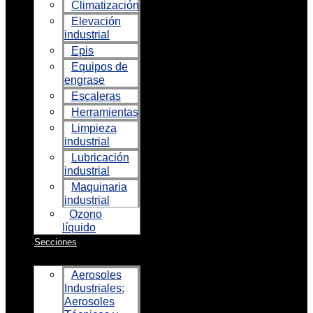
Climatización
Elevación
industrial
Epis
Equipos de
engrase
Escaleras
Herramientas
Limpieza
industrial
Lubricación
industrial
Maquinaria
industrial
Ozono
líquido
Secciones
Aerosoles
Industriales:
Aerosoles