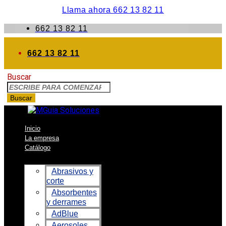
Llama ahora 662 13 82 11
662 13 82 11
662 13 82 11
Buscar
Buscar
Inicio
La empresa
Catálogo
Abrasivos y
corte
Absorbentes
y derrames
AdBlue
Aerosoles