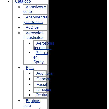
Catálogo
Abrasivos y
corte
Absorbentes
y derrames
AdBlue
Aerosoles
industriales
Aerosoles
técnicos
Pintura
en
Spray
Epis
Auditivos
Cabeza
Facial
Guantes
Ocular
Equipos
para