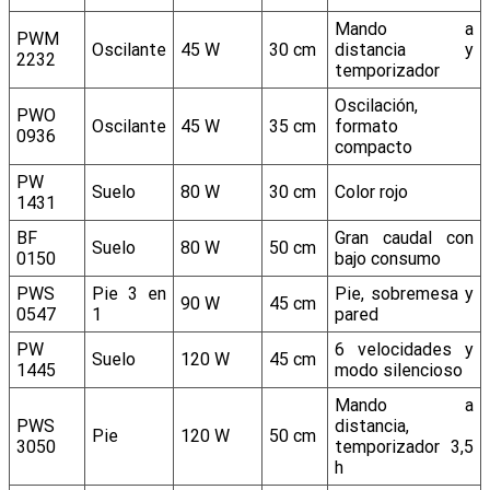
Mando a
PWM
Oscilante
45 W
30 cm
distancia y
2232
temporizador
Oscilación,
PWO
Oscilante
45 W
35 cm
formato
0936
compacto
PW
Suelo
80 W
30 cm
Color rojo
1431
BF
Gran caudal con
Suelo
80 W
50 cm
0150
bajo consumo
PWS
Pie 3 en
Pie, sobremesa y
90 W
45 cm
0547
1
pared
PW
6 velocidades y
Suelo
120 W
45 cm
1445
modo silencioso
Mando a
PWS
distancia,
Pie
120 W
50 cm
3050
temporizador 3,5
h