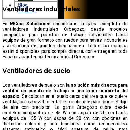
Blog
Ventiladores industriales
Contacto
En
MGuia Soluciones
encontrarás la gama completa de
ventiladores industriales Orbegozo: desde modelos
compactos para puestos de trabajo individuales hasta
equipos de gran formato con ruedas para naves industriales
y almacenes de grandes dimensiones. Todos los equipos
están disponibles para compra directa, con entrega en toda
España y asistencia técnica oficial Orbegozo.
Ventiladores de suelo
Los ventiladores de suelo son
la solución más directa para
ventilar un puesto de trabajo o una zona concreta del
espacio
. Se colocan en el suelo cerca del área que se quiere
ventilar, con cabezal orientable o inclinable para dirigir el flujo
de aire con precisión. La gama Orbegozo cubre desde
modelos compactos de 45 W con aspas de 20 cm hasta
equipos de 155 W con aspas de 50 cm, con opciones en
distintos colores y con funciones como recogecables,
sistema antivuelco o fácil apertura de rejilla para