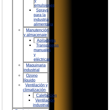
y
emulsiones
Sprays
para la
industria
alimentaria
Manutención
y almacenaje
Apiladores
Transpaletas
manuales
y
eléctricas
Maquinaria
industrial
Ozono
líquido
Ventilación y
climatización
Calefacción
Ventilación
industrial