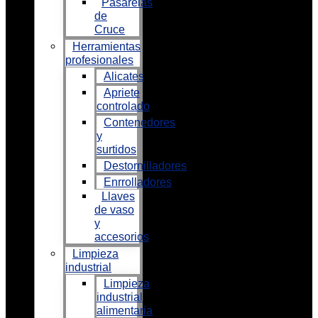
Pasarelas
de
Cruce
Herramientas
profesionales
Alicates
Apriete
controlado
Contenedores
y
surtidos
Destornilladores
Enrrolladores
Llaves
de vaso
y
accesorios
Limpieza
industrial
Limpieza
industrial
alimentaria