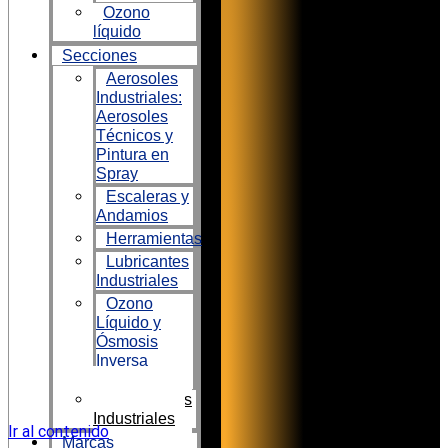
Ozono
líquido
Secciones
Aerosoles
Industriales:
Aerosoles
Técnicos y
Pintura en
Spray
Escaleras y
Andamios
Herramientas
Lubricantes
Industriales
Ozono
Líquido y
Ósmosis
Inversa
Aunic
Ventiladores
Industriales
Ir al contenido
Marcas