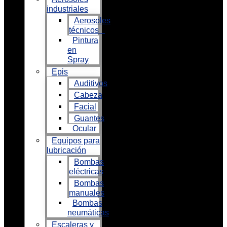
industriales
Aerosoles
técnicos
Pintura
en
Spray
Epis
Auditivos
Cabeza
Facial
Guantes
Ocular
Equipos para
lubricación
Bombas
eléctricas
Bombas
manuales
Bombas
neumáticas
Escaleras y