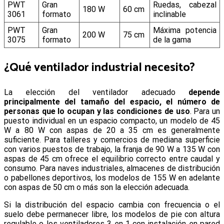
PWT
Gran
Ruedas, cabezal
180 W
60 cm
3061
formato
inclinable
PWT
Gran
Máxima potencia
200 W
75 cm
3075
formato
de la gama
¿Qué ventilador industrial necesito?
La elección del ventilador adecuado
depende
principalmente del tamaño del espacio, el número de
personas que lo ocupan y las condiciones de uso
. Para un
puesto individual en un espacio compacto, un modelo de 45
W a 80 W con aspas de 20 a 35 cm es generalmente
suficiente. Para talleres y comercios de mediana superficie
con varios puestos de trabajo, la franja de 90 W a 135 W con
aspas de 45 cm ofrece el equilibrio correcto entre caudal y
consumo. Para naves industriales, almacenes de distribución
o pabellones deportivos, los modelos de 155 W en adelante
con aspas de 50 cm o más son la elección adecuada.
Si la distribución del espacio cambia con frecuencia o el
suelo debe permanecer libre, los modelos de pie con altura
regulable o los ventiladores 3 en 1 con instalación en pared