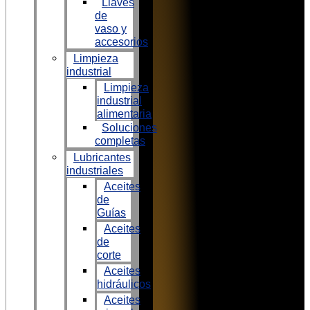
Llaves
de
vaso y
accesorios
Limpieza
industrial
Limpieza
industrial
alimentaria
Soluciones
completas
Lubricantes
industriales
Aceites
de
Guías
Aceites
de
corte
Aceites
hidráulicos
Aceites