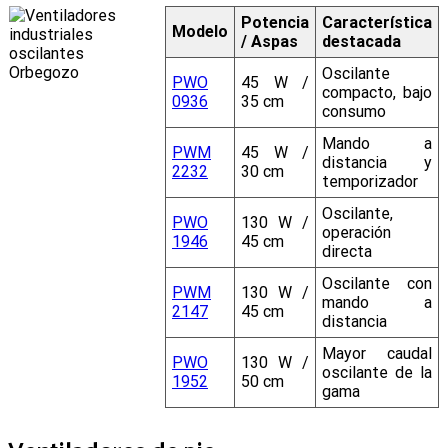
Potencia
Característica
Modelo
/ Aspas
destacada
Oscilante
PWO
45 W /
compacto, bajo
0936
35 cm
consumo
Mando a
PWM
45 W /
distancia y
2232
30 cm
temporizador
Oscilante,
PWO
130 W /
operación
1946
45 cm
directa
Oscilante con
PWM
130 W /
mando a
2147
45 cm
distancia
Mayor caudal
PWO
130 W /
oscilante de la
1952
50 cm
gama