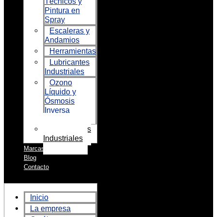
Técnicos y
Pintura en
Spray
Escaleras y
Andamios
Herramientas
Lubricantes
Industriales
Ozono
Líquido y
Ósmosis
Inversa
Aunic
Ventiladores
Industriales
Marcas
Blog
Contacto
Inicio
La empresa