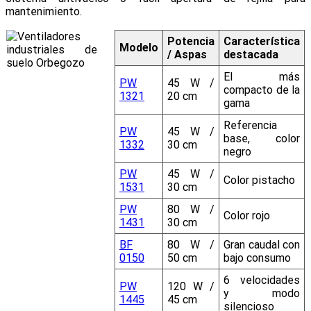
mantenimiento.
Potencia
Característica
Modelo
/ Aspas
destacada
El más
PW
45 W /
compacto de la
1321
20 cm
gama
Referencia
PW
45 W /
base, color
1332
30 cm
negro
PW
45 W /
Color pistacho
1531
30 cm
PW
80 W /
Color rojo
1431
30 cm
BF
80 W /
Gran caudal con
0150
50 cm
bajo consumo
6 velocidades
PW
120 W /
y modo
1445
45 cm
silencioso