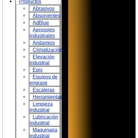
Productos
Abrasivos
Absorventes
AdBlue
Aerosoles
industriales
Andamios
Climatización
Elevación
industrial
Epis
Equipos de
engrase
Escaleras
Herramientas
Limpieza
industrial
Lubricación
industrial
Maquinaria
industrial