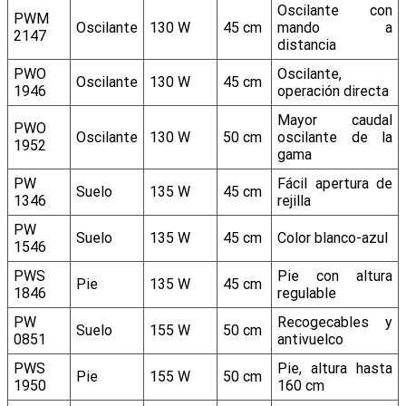
Oscilante con
PWM
Oscilante
130 W
45 cm
mando a
2147
distancia
PWO
Oscilante,
Oscilante
130 W
45 cm
1946
operación directa
Mayor caudal
PWO
Oscilante
130 W
50 cm
oscilante de la
1952
gama
PW
Fácil apertura de
Suelo
135 W
45 cm
1346
rejilla
PW
Suelo
135 W
45 cm
Color blanco-azul
1546
PWS
Pie con altura
Pie
135 W
45 cm
1846
regulable
PW
Recogecables y
Suelo
155 W
50 cm
0851
antivuelco
PWS
Pie, altura hasta
Pie
155 W
50 cm
1950
160 cm