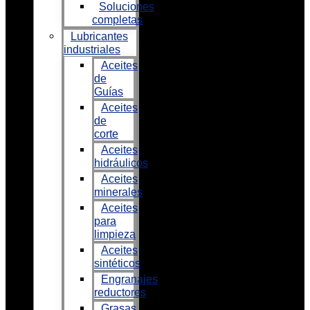
Soluciones
completas
Lubricantes
industriales
Aceites
de
Guías
Aceites
de
corte
Aceites
hidráulicos
Aceites
minerales
Aceites
para
limpieza
Aceites
sintéticos
Engranajes
reductores
Grasas