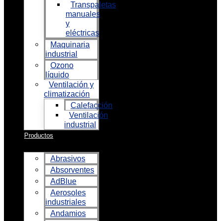
Transpaletas
manuales
y
eléctricas
Maquinaria
industrial
Ozono
líquido
Ventilación y
climatización
Calefacción
Ventilación
industrial
Productos
Abrasivos
Absorventes
AdBlue
Aerosoles
industriales
Andamios