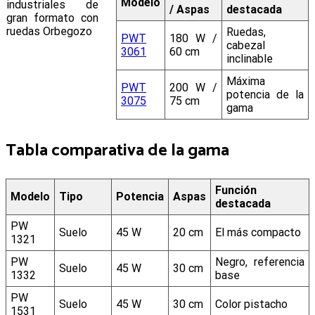
Modelo
/ Aspas
destacada
Ruedas,
PWT
180 W /
cabezal
3061
60 cm
inclinable
Máxima
PWT
200 W /
potencia de la
3075
75 cm
gama
Tabla comparativa de la gama
Función
Modelo
Tipo
Potencia
Aspas
destacada
PW
Suelo
45 W
20 cm
El más compacto
1321
PW
Negro, referencia
Suelo
45 W
30 cm
1332
base
PW
Suelo
45 W
30 cm
Color pistacho
1531