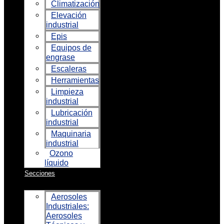
Climatización
Elevación
industrial
Epis
Equipos de
engrase
Escaleras
Herramientas
Limpieza
industrial
Lubricación
industrial
Maquinaria
industrial
Ozono
líquido
Secciones
Aerosoles
Industriales:
Aerosoles