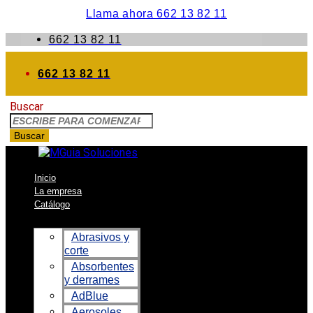
Llama ahora 662 13 82 11
662 13 82 11
662 13 82 11
Buscar
Buscar
Inicio
La empresa
Catálogo
Abrasivos y
corte
Absorbentes
y derrames
AdBlue
Aerosoles