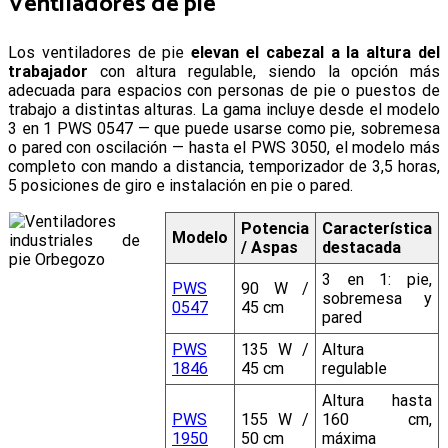
Ventiladores de pie
Los ventiladores de pie
elevan el cabezal a la altura del
trabajador
con altura regulable, siendo la opción más
adecuada para espacios con personas de pie o puestos de
trabajo a distintas alturas. La gama incluye desde el modelo
3 en 1 PWS 0547 — que puede usarse como pie, sobremesa
o pared con oscilación — hasta el PWS 3050, el modelo más
completo con mando a distancia, temporizador de 3,5 horas,
5 posiciones de giro e instalación en pie o pared.
Potencia
Característica
Modelo
/ Aspas
destacada
3 en 1: pie,
PWS
90 W /
sobremesa y
0547
45 cm
pared
PWS
135 W /
Altura
1846
45 cm
regulable
Altura hasta
PWS
155 W /
160 cm,
1950
50 cm
máxima