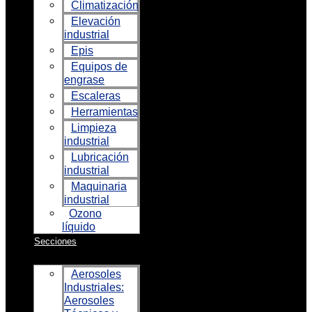
Climatización
Elevación
industrial
Epis
Equipos de
engrase
Escaleras
Herramientas
Limpieza
industrial
Lubricación
industrial
Maquinaria
industrial
Ozono
líquido
Secciones
Aerosoles
Industriales:
Aerosoles