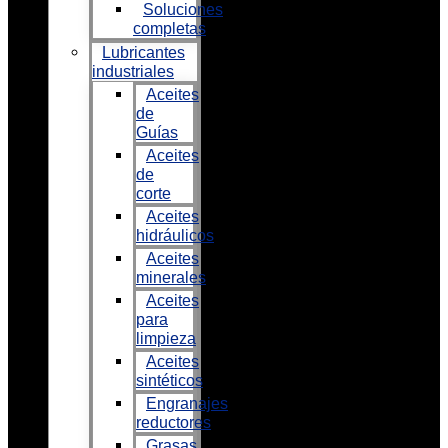
Soluciones
completas
Lubricantes
industriales
Aceites
de
Guías
Aceites
de
corte
Aceites
hidráulicos
Aceites
minerales
Aceites
para
limpieza
Aceites
sintéticos
Engranajes
reductores
Grasas