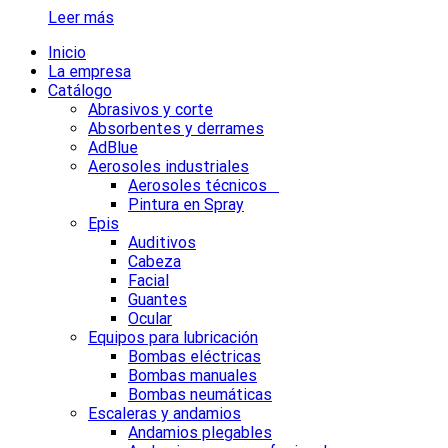
Leer más
Inicio
La empresa
Catálogo
Abrasivos y corte
Absorbentes y derrames
AdBlue
Aerosoles industriales
Aerosoles técnicos
Pintura en Spray
Epis
Auditivos
Cabeza
Facial
Guantes
Ocular
Equipos para lubricación
Bombas eléctricas
Bombas manuales
Bombas neumáticas
Escaleras y andamios
Andamios plegables