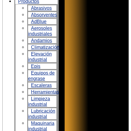
Productos
Abrasivos
Absorventes
AdBlue
Aerosoles
industriales
Andamios
Climatización
Elevación
industrial
Epis
Equipos de
engrase
Escaleras
Herramientas
Limpieza
industrial
Lubricación
industrial
Maquinaria
industrial