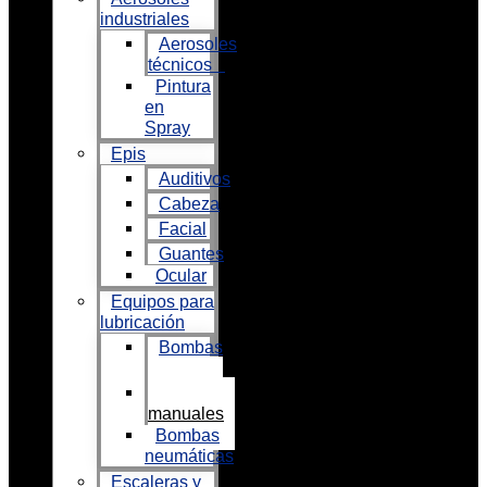
industriales
Aerosoles
técnicos
Pintura
en
Spray
Epis
Auditivos
Cabeza
Facial
Guantes
Ocular
Equipos para
lubricación
Bombas
eléctricas
Bombas
manuales
Bombas
neumáticas
Escaleras y