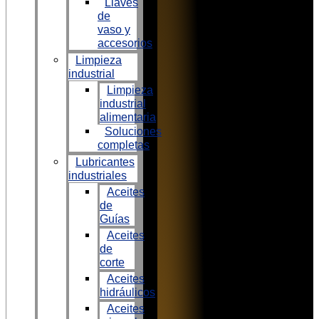
Llaves
de
vaso y
accesorios
Limpieza
industrial
Limpieza
industrial
alimentaria
Soluciones
completas
Lubricantes
industriales
Aceites
de
Guías
Aceites
de
corte
Aceites
hidráulicos
Aceites