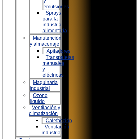
y
emulsiones
Sprays
para la
industria
alimentaria
Manutención
y almacenaje
Apiladores
Transpaletas
manuales
y
eléctricas
Maquinaria
industrial
Ozono
líquido
Ventilación y
climatización
Calefacción
Ventilación
industrial