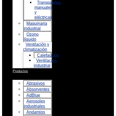
Transpaletas
manuales
y
eléctricas
Maquinaria
industrial
Ozono
líquido
Ventilación y
climatización
Calefacción
Ventilación
industrial
Productos
Abrasivos
Absorventes
AdBlue
Aerosoles
industriales
Andamios