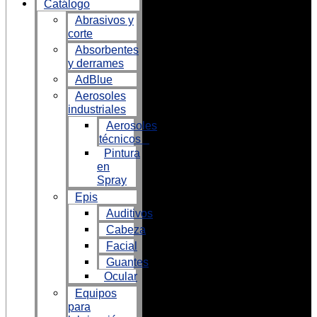
Catálogo
Abrasivos y
corte
Absorbentes
y derrames
AdBlue
Aerosoles
industriales
Aerosoles
técnicos
Pintura
en
Spray
Epis
Auditivos
Cabeza
Facial
Guantes
Ocular
Equipos
para