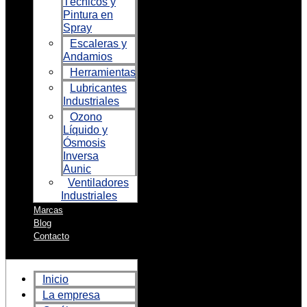
Técnicos y
Pintura en
Spray
Escaleras y
Andamios
Herramientas
Lubricantes
Industriales
Ozono
Líquido y
Ósmosis
Inversa
Aunic
Ventiladores
Industriales
Marcas
Blog
Contacto
Inicio
La empresa