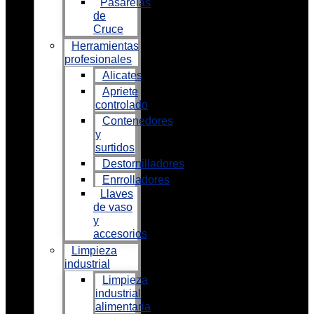
Pasarelas
de
Cruce
Herramientas
profesionales
Alicates
Apriete
controlado
Contenedores
y
surtidos
Destornilladores
Enrrolladores
Llaves
de vaso
y
accesorios
Limpieza
industrial
Limpieza
industrial
alimentaria