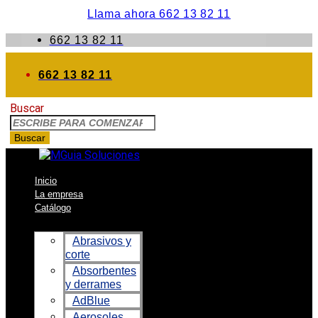
Llama ahora 662 13 82 11
662 13 82 11
662 13 82 11
Buscar
Buscar
Inicio
La empresa
Catálogo
Abrasivos y
corte
Absorbentes
y derrames
AdBlue
Aerosoles