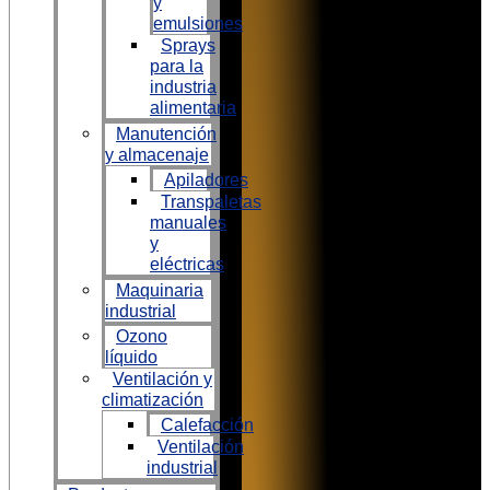
y
emulsiones
Sprays
para la
industria
alimentaria
Manutención
y almacenaje
Apiladores
Transpaletas
manuales
y
eléctricas
Maquinaria
industrial
Ozono
líquido
Ventilación y
climatización
Calefacción
Ventilación
industrial