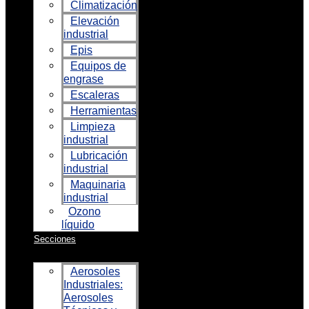
Climatización
Elevación
industrial
Epis
Equipos de
engrase
Escaleras
Herramientas
Limpieza
industrial
Lubricación
industrial
Maquinaria
industrial
Ozono
líquido
Secciones
Aerosoles
Industriales:
Aerosoles