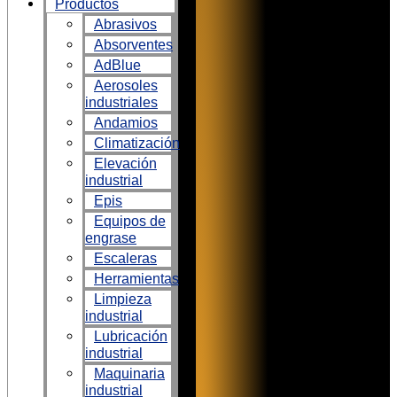
Productos
Abrasivos
Absorventes
AdBlue
Aerosoles
industriales
Andamios
Climatización
Elevación
industrial
Epis
Equipos de
engrase
Escaleras
Herramientas
Limpieza
industrial
Lubricación
industrial
Maquinaria
industrial