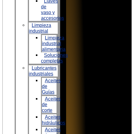
Llaves
de
vaso y
accesorios
Limpieza
industrial
Limpieza
industrial
alimentaria
Soluciones
completas
Lubricantes
industriales
Aceites
de
Guías
Aceites
de
corte
Aceites
hidráulicos
Aceites