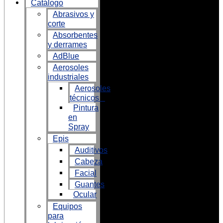
Catálogo
Abrasivos y
corte
Absorbentes
y derrames
AdBlue
Aerosoles
industriales
Aerosoles
técnicos
Pintura
en
Spray
Epis
Auditivos
Cabeza
Facial
Guantes
Ocular
Equipos
para