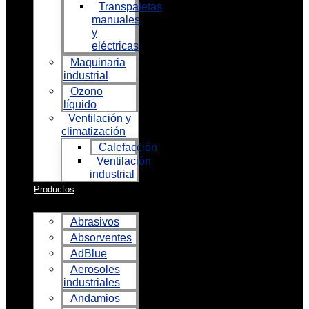
Transpaletas
manuales
y
eléctricas
Maquinaria
industrial
Ozono
líquido
Ventilación y
climatización
Calefacción
Ventilación
industrial
Productos
Abrasivos
Absorventes
AdBlue
Aerosoles
industriales
Andamios