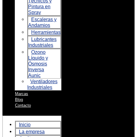
Técnicos y
Pintura en
Spray
Escaleras y
Andamios
Herramientas
Lubricantes
Industriales
Ozono
Líquido y
Ósmosis
Inversa
Aunic
Ventiladores
Industriales
Marcas
Blog
Contacto
Inicio
La empresa