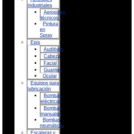
industriales
Aerosoles
técnicos
Pintura
en
Spray
Epis
Auditivos
Cabeza
Facial
Guantes
Ocular
Equipos para
lubricación
Bombas
eléctricas
Bombas
manuales
Bombas
neumáticas
Escaleras y