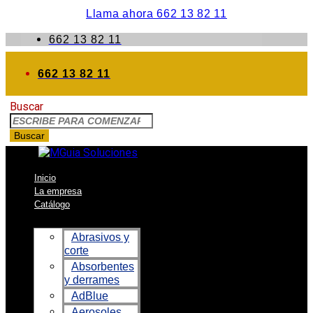
Llama ahora 662 13 82 11
662 13 82 11
662 13 82 11
Buscar
Buscar
Inicio
La empresa
Catálogo
Abrasivos y
corte
Absorbentes
y derrames
AdBlue
Aerosoles