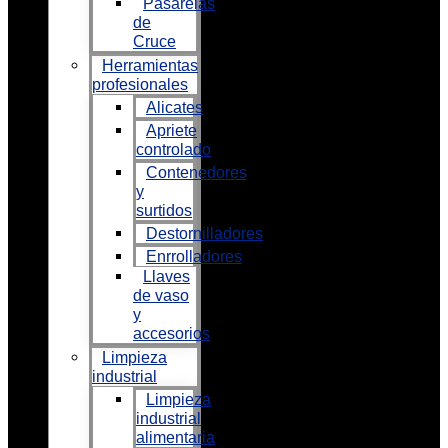
Pasarelas
de
Cruce
Herramientas
profesionales
Alicates
Apriete
controlado
Contenedores
y
surtidos
Destornilladores
Enrrolladores
Llaves
de vaso
y
accesorios
Limpieza
industrial
Limpieza
industrial
alimentaria