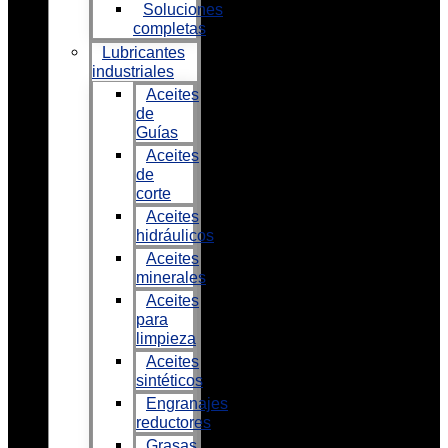
Soluciones
completas
Lubricantes
industriales
Aceites
de
Guías
Aceites
de
corte
Aceites
hidráulicos
Aceites
minerales
Aceites
para
limpieza
Aceites
sintéticos
Engranajes
reductores
Grasas