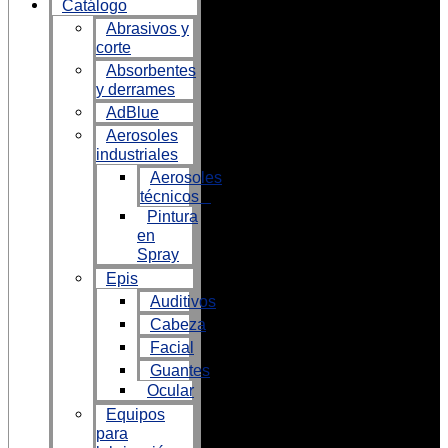
Catálogo
Abrasivos y
corte
Absorbentes
y derrames
AdBlue
Aerosoles
industriales
Aerosoles
técnicos
Pintura
en
Spray
Epis
Auditivos
Cabeza
Facial
Guantes
Ocular
Equipos
para