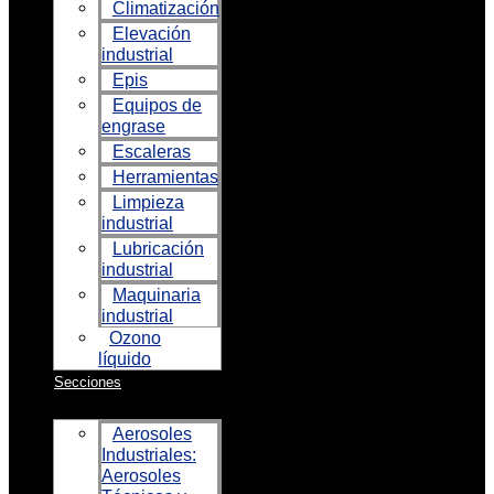
Climatización
Elevación
industrial
Epis
Equipos de
engrase
Escaleras
Herramientas
Limpieza
industrial
Lubricación
industrial
Maquinaria
industrial
Ozono
líquido
Secciones
Aerosoles
Industriales:
Aerosoles