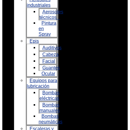
industriales
Aerosoles
técnicos
Pintura
en
Spray
Epis
Auditivos
Cabeza
Facial
Guantes
Ocular
Equipos para
lubricación
Bombas
eléctricas
Bombas
manuales
Bombas
neumáticas
Escaleras y