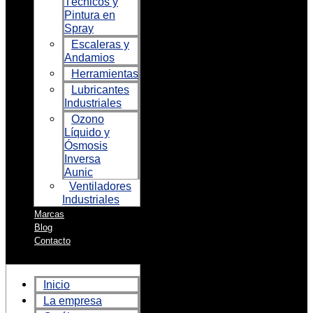
Técnicos y
Pintura en
Spray
Escaleras y
Andamios
Herramientas
Lubricantes
Industriales
Ozono
Líquido y
Ósmosis
Inversa
Aunic
Ventiladores
Industriales
Marcas
Blog
Contacto
Inicio
La empresa