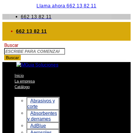
Llama ahora 662 13 82 11
662 13 82 11
662 13 82 11
Buscar
Buscar
Inicio
La empresa
Catálogo
Abrasivos y
corte
Absorbentes
y derrames
AdBlue
Aerosoles