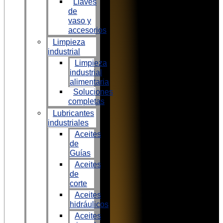
Llaves
de
vaso y
accesorios
Limpieza
industrial
Limpieza
industrial
alimentaria
Soluciones
completas
Lubricantes
industriales
Aceites
de
Guías
Aceites
de
corte
Aceites
hidráulicos
Aceites