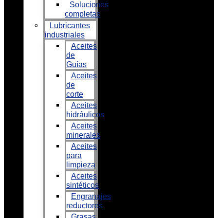
Soluciones
completas
Lubricantes
industriales
Aceites
de
Guías
Aceites
de
corte
Aceites
hidráulicos
Aceites
minerales
Aceites
para
limpieza
Aceites
sintéticos
Engranajes
reductores
Grasas