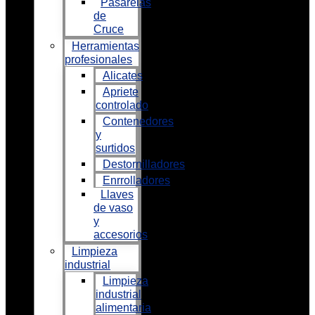
Pasarelas
de
Cruce
Herramientas
profesionales
Alicates
Apriete
controlado
Contenedores
y
surtidos
Destornilladores
Enrrolladores
Llaves
de vaso
y
accesorios
Limpieza
industrial
Limpieza
industrial
alimentaria