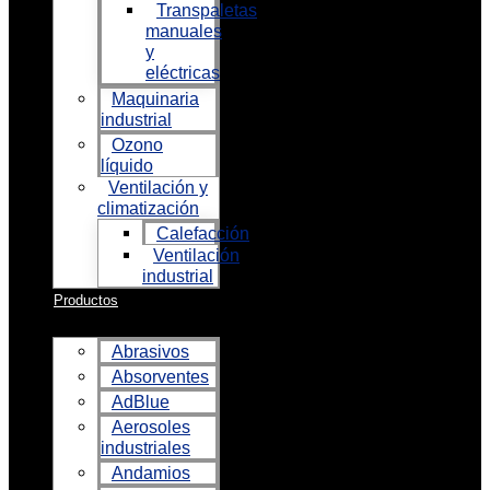
Transpaletas
manuales
y
eléctricas
Maquinaria
industrial
Ozono
líquido
Ventilación y
climatización
Calefacción
Ventilación
industrial
Productos
Abrasivos
Absorventes
AdBlue
Aerosoles
industriales
Andamios