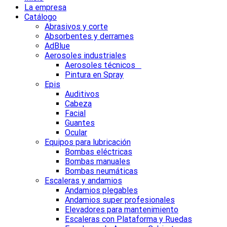
La empresa
Catálogo
Abrasivos y corte
Absorbentes y derrames
AdBlue
Aerosoles industriales
Aerosoles técnicos
Pintura en Spray
Epis
Auditivos
Cabeza
Facial
Guantes
Ocular
Equipos para lubricación
Bombas eléctricas
Bombas manuales
Bombas neumáticas
Escaleras y andamios
Andamios plegables
Andamios super profesionales
Elevadores para mantenimiento
Escaleras con Plataforma y Ruedas