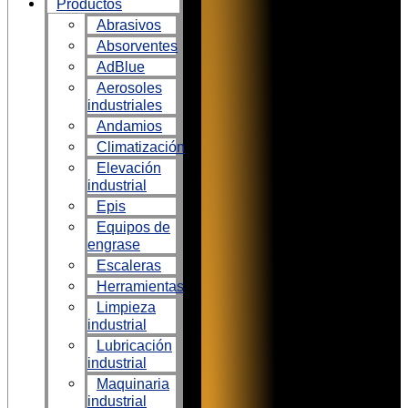
Productos
Abrasivos
Absorventes
AdBlue
Aerosoles
industriales
Andamios
Climatización
Elevación
industrial
Epis
Equipos de
engrase
Escaleras
Herramientas
Limpieza
industrial
Lubricación
industrial
Maquinaria
industrial