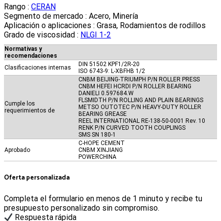
Rango :
CERAN
Segmento de mercado :
Acero, Minería
Aplicación o aplicaciones :
Grasa, Rodamientos de rodillos
Grado de viscosidad :
NLGI 1-2
Normativas y
recomendaciones
DIN 51502 KPF1/2R-20
Clasificaciones internas
ISO 6743-9: L-XBFHB 1/2
CNBM BEIJING-TRIUMPH P/N ROLLER PRESS
CNBM HEFEI HCRDI P/N ROLLER BEARING
DANIELI 0.597684.W
FLSMIDTH P/N ROLLING AND PLAIN BEARINGS
Cumple los
METSO OUTOTEC P/N HEAVY-DUTY ROLLER
requerimientos de
BEARING GREASE
REEL INTERNATIONAL RE-138-50-0001 Rev. 10
RENK P/N CURVED TOOTH COUPLINGS
SMS SN 180-1
C-HOPE CEMENT
Aprobado
CNBM XINJIANG
POWERCHINA
Oferta personalizada
Completa el formulario en menos de 1 minuto y recibe tu
presupuesto personalizado sin compromiso.
Respuesta rápida