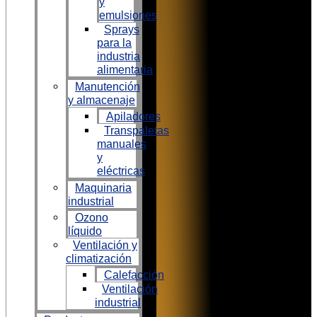
y
emulsiones
Sprays
para la
industria
alimentaria
Manutención
y almacenaje
Apiladores
Transpaletas
manuales
y
eléctricas
Maquinaria
industrial
Ozono
líquido
Ventilación y
climatización
Calefacción
Ventilación
industrial