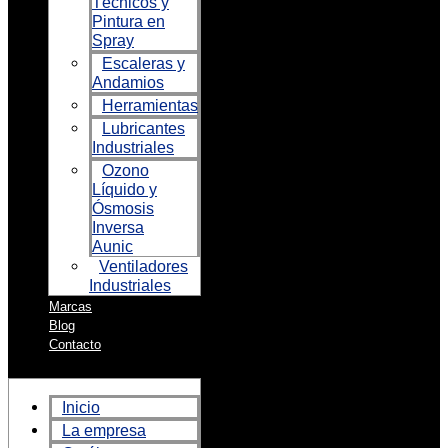
Técnicos y
Pintura en
Spray
Escaleras y
Andamios
Herramientas
Lubricantes
Industriales
Ozono
Líquido y
Ósmosis
Inversa
Aunic
Ventiladores
Industriales
Marcas
Blog
Contacto
Inicio
La empresa