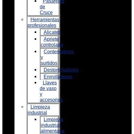
Pasarelas
de
Cruce
Herramientas
profesionales
Alicates
Apriete
controlado
Contenedores
y
surtidos
Destornilladores
Enrrolladores
Llaves
de vaso
y
accesorios
Limpieza
industrial
Limpieza
industrial
alimentaria