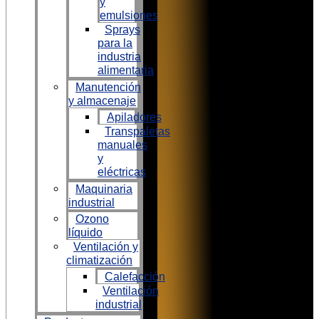
y
emulsiones
Sprays
para la
industria
alimentaria
Manutención
y almacenaje
Apiladores
Transpaletas
manuales
y
eléctricas
Maquinaria
industrial
Ozono
líquido
Ventilación y
climatización
Calefacción
Ventilación
industrial