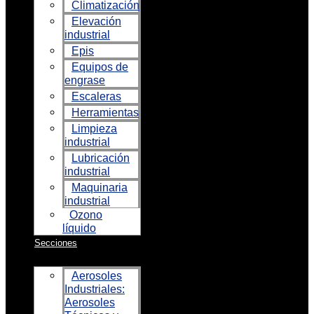
Climatización
Elevación
industrial
Epis
Equipos de
engrase
Escaleras
Herramientas
Limpieza
industrial
Lubricación
industrial
Maquinaria
industrial
Ozono
líquido
Secciones
Aerosoles
Industriales:
Aerosoles