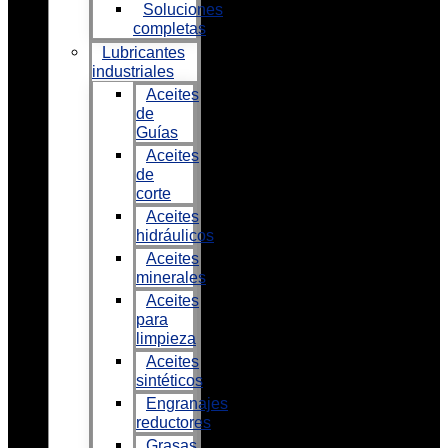
Soluciones
completas
Lubricantes
industriales
Aceites
de
Guías
Aceites
de
corte
Aceites
hidráulicos
Aceites
minerales
Aceites
para
limpieza
Aceites
sintéticos
Engranajes
reductores
Grasas