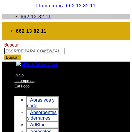
Llama ahora 662 13 82 11
662 13 82 11
662 13 82 11
Buscar
Buscar
Inicio
La empresa
Catálogo
Abrasivos y
corte
Absorbentes
y derrames
AdBlue
Aerosoles