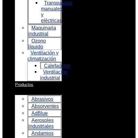
Transpaletas
manuales
y
eléctricas
Maquinaria
industrial
Ozono
líquido
Ventilación y
climatización
Calefacción
Ventilación
industrial
Productos
Abrasivos
Absorventes
AdBlue
Aerosoles
industriales
Andamios