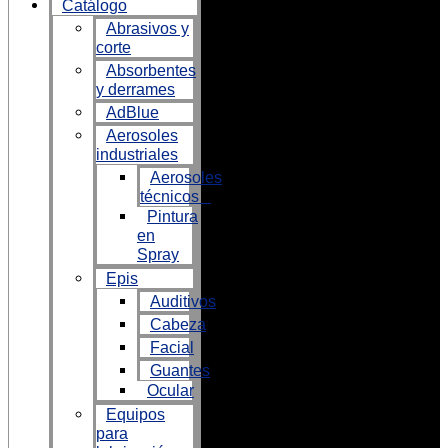
Catálogo
Abrasivos y
corte
Absorbentes
y derrames
AdBlue
Aerosoles
industriales
Aerosoles
técnicos
Pintura
en
Spray
Epis
Auditivos
Cabeza
Facial
Guantes
Ocular
Equipos
para