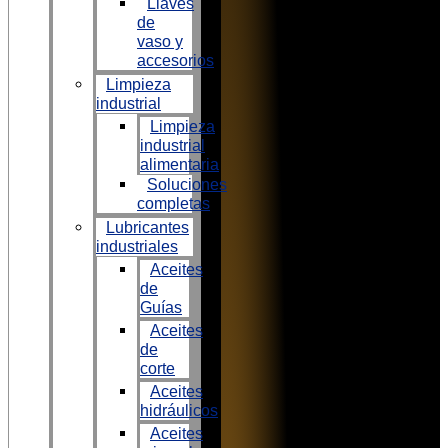
Llaves
de
vaso y
accesorios
Limpieza
industrial
Limpieza
industrial
alimentaria
Soluciones
completas
Lubricantes
industriales
Aceites
de
Guías
Aceites
de
corte
Aceites
hidráulicos
Aceites