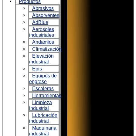
Productos
Abrasivos
Absorventes
AdBlue
Aerosoles
industriales
Andamios
Climatización
Elevación
industrial
Epis
Equipos de
engrase
Escaleras
Herramientas
Limpieza
industrial
Lubricación
industrial
Maquinaria
industrial