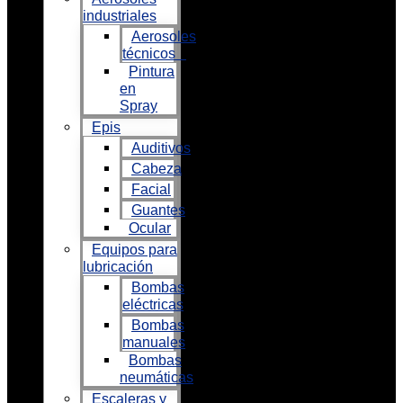
industriales
Aerosoles
técnicos
Pintura
en
Spray
Epis
Auditivos
Cabeza
Facial
Guantes
Ocular
Equipos para
lubricación
Bombas
eléctricas
Bombas
manuales
Bombas
neumáticas
Escaleras y