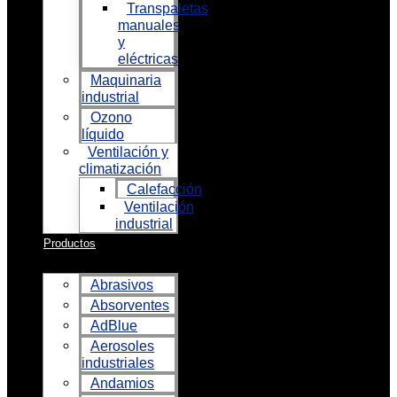
Transpaletas
manuales
y
eléctricas
Maquinaria
industrial
Ozono
líquido
Ventilación y
climatización
Calefacción
Ventilación
industrial
Productos
Abrasivos
Absorventes
AdBlue
Aerosoles
industriales
Andamios