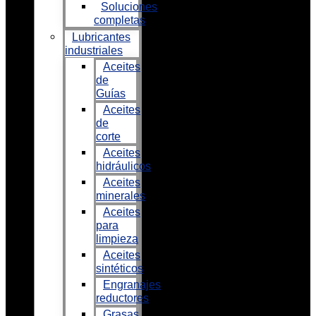
Soluciones
completas
Lubricantes
industriales
Aceites
de
Guías
Aceites
de
corte
Aceites
hidráulicos
Aceites
minerales
Aceites
para
limpieza
Aceites
sintéticos
Engranajes
reductores
Grasas