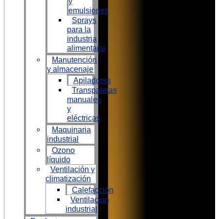
y
emulsiones
Sprays
para la
industria
alimentaria
Manutención
y almacenaje
Apiladores
Transpaletas
manuales
y
eléctricas
Maquinaria
industrial
Ozono
líquido
Ventilación y
climatización
Calefacción
Ventilación
industrial