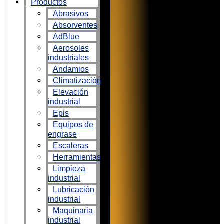
Productos
Abrasivos
Absorventes
AdBlue
Aerosoles
industriales
Andamios
Climatización
Elevación
industrial
Epis
Equipos de
engrase
Escaleras
Herramientas
Limpieza
industrial
Lubricación
industrial
Maquinaria
industrial