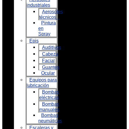
industriales
Aerosoles
técnicos
Pintura
en
Spray
Epis
Auditivos
Cabeza
Facial
Guantes
Ocular
Equipos para
lubricación
Bombas
eléctricas
Bombas
manuales
Bombas
neumáticas
Escaleras y