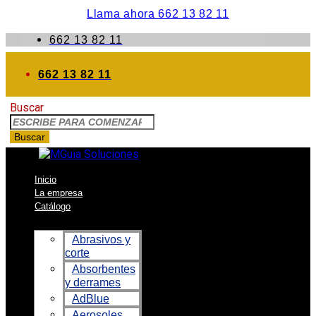
Llama ahora 662 13 82 11
662 13 82 11
662 13 82 11
Buscar
Buscar
Inicio
La empresa
Catálogo
Abrasivos y
corte
Absorbentes
y derrames
AdBlue
Aerosoles