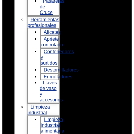
Pasarelas
de
Cruce
Herramientas
profesionales
Alicates
Apriete
controlado
Contenedores
y
surtidos
Destornilladores
Enrrolladores
Llaves
de vaso
y
accesorios
Limpieza
industrial
Limpieza
industrial
alimentaria