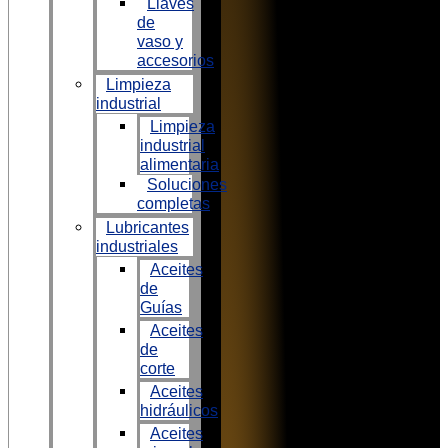
Llaves
de
vaso y
accesorios
Limpieza
industrial
Limpieza
industrial
alimentaria
Soluciones
completas
Lubricantes
industriales
Aceites
de
Guías
Aceites
de
corte
Aceites
hidráulicos
Aceites