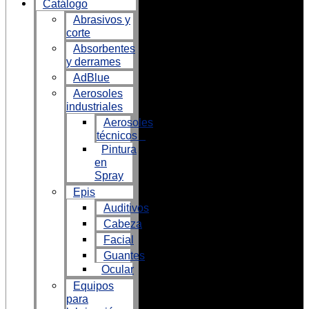
Catálogo
Abrasivos y
corte
Absorbentes
y derrames
AdBlue
Aerosoles
industriales
Aerosoles
técnicos
Pintura
en
Spray
Epis
Auditivos
Cabeza
Facial
Guantes
Ocular
Equipos
para