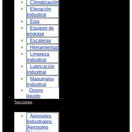
Climatización
Elevación
industrial
Epis
Equipos de
engrase
Escaleras
Herramientas
Limpieza
industrial
Lubricación
industrial
Maquinaria
industrial
Ozono
líquido
Secciones
Aerosoles
Industriales:
Aerosoles