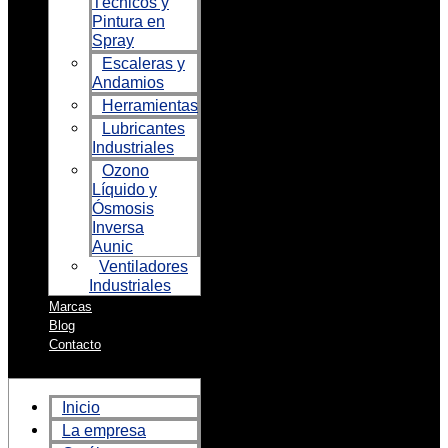
Técnicos y
Pintura en
Spray
Escaleras y
Andamios
Herramientas
Lubricantes
Industriales
Ozono
Líquido y
Ósmosis
Inversa
Aunic
Ventiladores
Industriales
Marcas
Blog
Contacto
Inicio
La empresa