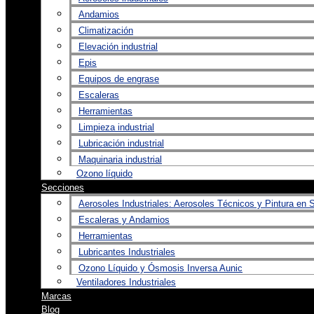
Andamios
Climatización
Elevación industrial
Epis
Equipos de engrase
Escaleras
Herramientas
Limpieza industrial
Lubricación industrial
Maquinaria industrial
Ozono líquido
Secciones
Aerosoles Industriales: Aerosoles Técnicos y Pintura en 
Escaleras y Andamios
Herramientas
Lubricantes Industriales
Ozono Líquido y Ósmosis Inversa Aunic
Ventiladores Industriales
Marcas
Blog