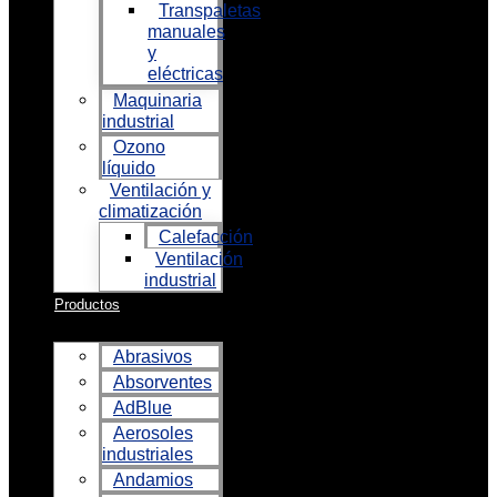
Transpaletas
manuales
y
eléctricas
Maquinaria
industrial
Ozono
líquido
Ventilación y
climatización
Calefacción
Ventilación
industrial
Productos
Abrasivos
Absorventes
AdBlue
Aerosoles
industriales
Andamios