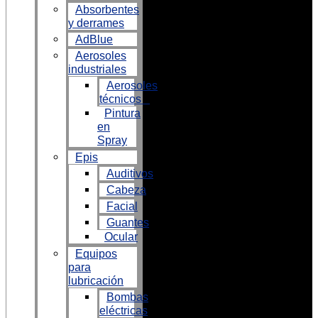
Absorbentes
y derrames
AdBlue
Aerosoles
industriales
Aerosoles
técnicos
Pintura
en
Spray
Epis
Auditivos
Cabeza
Facial
Guantes
Ocular
Equipos
para
lubricación
Bombas
eléctricas