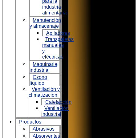
para la
industria
alimentaria
Manutención
y almacenaje
Apiladores
Transpaletas
manuales
y
eléctricas
Maquinaria
industrial
Ozono
líquido
Ventilación y
climatización
Calefacción
Ventilación
industrial
Productos
Abrasivos
Absorventes