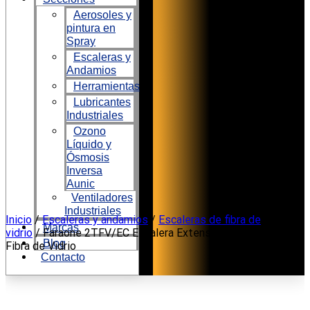
Aerosoles y
pintura en
Spray
Escaleras y
Andamios
Herramientas
Lubricantes
Industriales
Ozono
Líquido y
Ósmosis
Inversa
Aunic
Ventiladores
Industriales
Ir
Inicio
/
Escaleras y andamios
/
Escaleras de fibra de
Marcas
al
vidrio
/ Faraone 2TFV/EC Escalera Extensible con Cuerda de
Blog
contenido
Fibra de Vidrio
Contacto