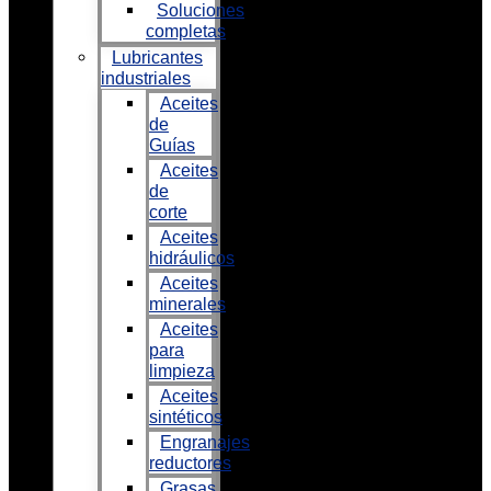
Soluciones
completas
Lubricantes
industriales
Aceites
de
Guías
Aceites
de
corte
Aceites
hidráulicos
Aceites
minerales
Aceites
para
limpieza
Aceites
sintéticos
Engranajes
reductores
Grasas