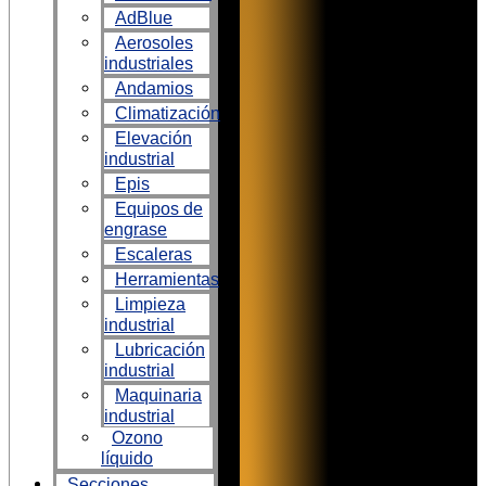
AdBlue
Aerosoles
industriales
Andamios
Climatización
Elevación
industrial
Epis
Equipos de
engrase
Escaleras
Herramientas
Limpieza
industrial
Lubricación
industrial
Maquinaria
industrial
Ozono
líquido
Secciones