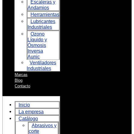
Escaleras y
Andamios
Herramientas
Lubricantes
Industriales
Ozono
Líquido y
Ósmosis
Inversa
Aunic
Ventiladores
Industriales
Marcas
Blog
Contacto
Inicio
La empresa
Catálogo
Abrasivos y
corte