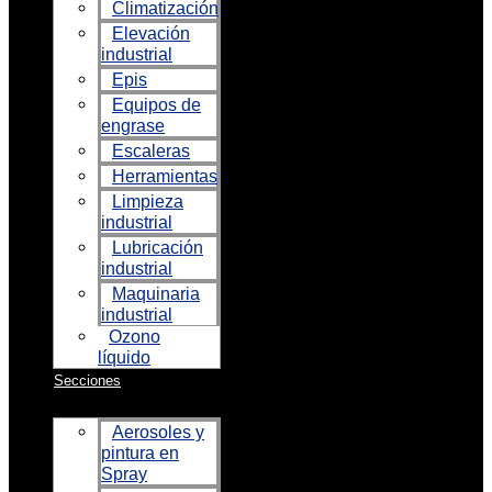
Climatización
Elevación
industrial
Epis
Equipos de
engrase
Escaleras
Herramientas
Limpieza
industrial
Lubricación
industrial
Maquinaria
industrial
Ozono
líquido
Secciones
Aerosoles y
pintura en
Spray