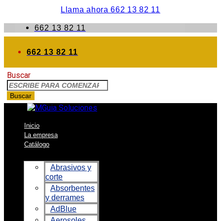
Llama ahora 662 13 82 11
662 13 82 11
662 13 82 11
Buscar
Buscar
Inicio
La empresa
Catálogo
Abrasivos y
corte
Absorbentes
y derrames
AdBlue
Aerosoles