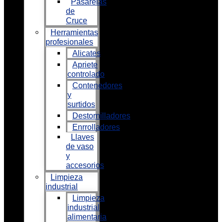
Pasarelas
de
Cruce
Herramientas
profesionales
Alicates
Apriete
controlado
Contenedores
y
surtidos
Destornilladores
Enrrolladores
Llaves
de vaso
y
accesorios
Limpieza
industrial
Limpieza
industrial
alimentaria