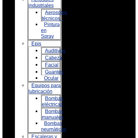
industriales
Aerosoles
técnicos
Pintura
en
Spray
Epis
Auditivos
Cabeza
Facial
Guantes
Ocular
Equipos para
lubricación
Bombas
eléctricas
Bombas
manuales
Bombas
neumáticas
Escaleras y