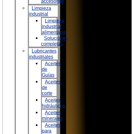
accesorios
Limpieza
industrial
Limpieza
industrial
alimentaria
Soluciones
completas
Lubricantes
industriales
Aceites
de
Guías
Aceites
de
corte
Aceites
hidráulicos
Aceites
minerales
Aceites
para