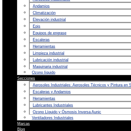
Andamios
Climatización
Elevación industrial
Epis
Equipos de engrase
Escaleras
Herramientas
Limpieza industrial
Lubricación industrial
Maquinaria industrial
Ozono líquido
Secciones
Aerosoles Industriales: Aerosoles Técnicos y Pintura en 
Escaleras y Andamios
Herramientas
Lubricantes Industriales
Ozono Líquido y Ósmosis Inversa Aunic
Ventiladores Industriales
Marcas
Blog