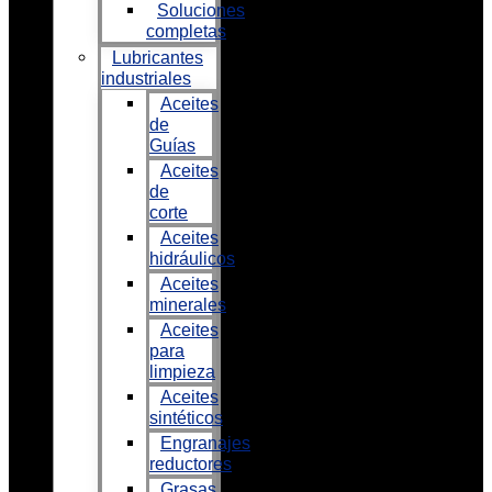
Soluciones
completas
Lubricantes
industriales
Aceites
de
Guías
Aceites
de
corte
Aceites
hidráulicos
Aceites
minerales
Aceites
para
limpieza
Aceites
sintéticos
Engranajes
reductores
Grasas