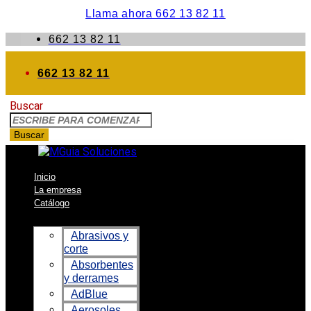
Llama ahora 662 13 82 11
662 13 82 11
662 13 82 11
Buscar
Buscar
Inicio
La empresa
Catálogo
Abrasivos y
corte
Absorbentes
y derrames
AdBlue
Aerosoles