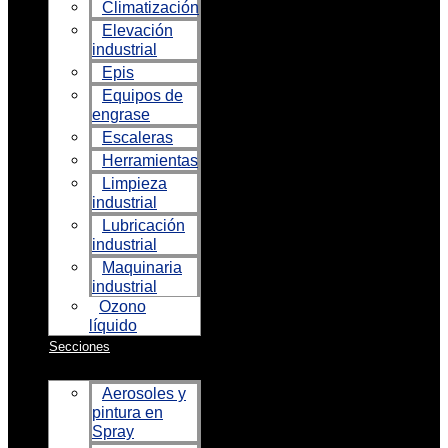
Climatización
Elevación
industrial
Epis
Equipos de
engrase
Escaleras
Herramientas
Limpieza
industrial
Lubricación
industrial
Maquinaria
industrial
Ozono
líquido
Secciones
Aerosoles y
pintura en
Spray