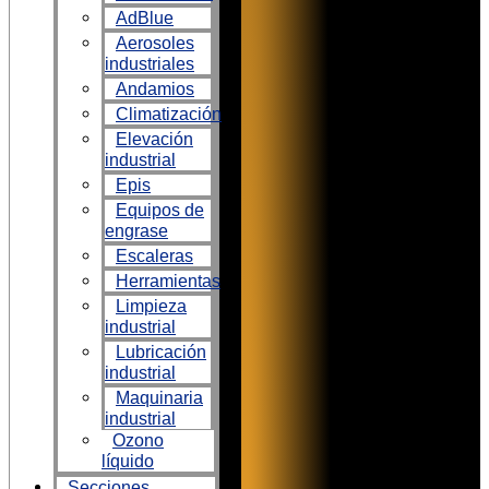
AdBlue
Aerosoles
industriales
Andamios
Climatización
Elevación
industrial
Epis
Equipos de
engrase
Escaleras
Herramientas
Limpieza
industrial
Lubricación
industrial
Maquinaria
industrial
Ozono
líquido
Secciones