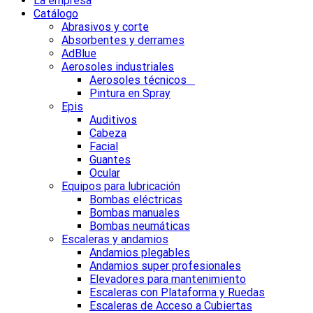
La empresa
Catálogo
Abrasivos y corte
Absorbentes y derrames
AdBlue
Aerosoles industriales
Aerosoles técnicos
Pintura en Spray
Epis
Auditivos
Cabeza
Facial
Guantes
Ocular
Equipos para lubricación
Bombas eléctricas
Bombas manuales
Bombas neumáticas
Escaleras y andamios
Andamios plegables
Andamios super profesionales
Elevadores para mantenimiento
Escaleras con Plataforma y Ruedas
Escaleras de Acceso a Cubiertas