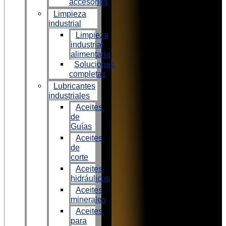
accesorios
Limpieza
industrial
Limpieza
industrial
alimentaria
Soluciones
completas
Lubricantes
industriales
Aceites
de
Guías
Aceites
de
corte
Aceites
hidráulicos
Aceites
minerales
Aceites
para