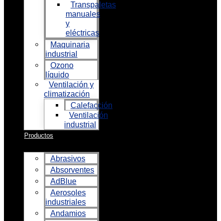
Transpaletas
manuales
y
eléctricas
Maquinaria
industrial
Ozono
líquido
Ventilación y
climatización
Calefacción
Ventilación
industrial
Productos
Abrasivos
Absorventes
AdBlue
Aerosoles
industriales
Andamios