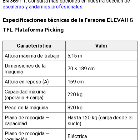
EN 3691-1
. Consulta más opciones en nuestra sección de
escaleras y andamios profesionales
.
Especificaciones técnicas de la Faraone ELEVAH 5
TFL Plataforma Picking
Característica
Valor
Altura máxima de trabajo
5,15 m
Dimensiones de la
70 × 189 cm
máquina
Altura en reposo (A)
169 cm
Capacidad máxima
220 kg
(operario + carga)
Peso de la máquina
820 kg
Plano de recogida —
Hasta 120 kg (carga desde el
capacidad
suelo)
Plano de recogida —
Eléctrica
regulación