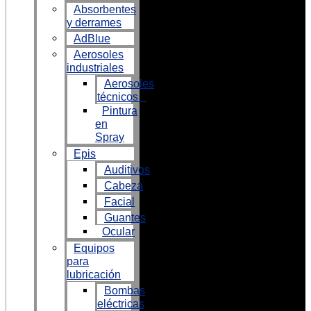
Absorbentes
y derrames
AdBlue
Aerosoles
industriales
Aerosoles
técnicos
Pintura
en
Spray
Epis
Auditivos
Cabeza
Facial
Guantes
Ocular
Equipos
para
lubricación
Bombas
eléctricas