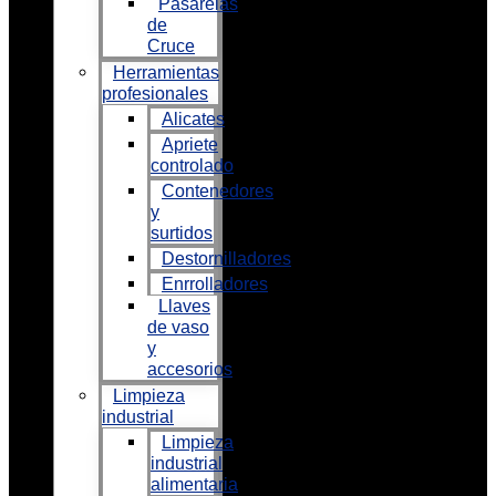
Pasarelas
de
Cruce
Herramientas
profesionales
Alicates
Apriete
controlado
Contenedores
y
surtidos
Destornilladores
Enrrolladores
Llaves
de vaso
y
accesorios
Limpieza
industrial
Limpieza
industrial
alimentaria