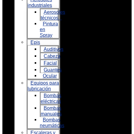
industriales
Aerosoles
técnicos
Pintura
en
Spray
Epis
Auditivos
Cabeza
Facial
Guantes
Ocular
Equipos para
lubricación
Bombas
eléctricas
Bombas
manuales
Bombas
neumáticas
Escaleras y