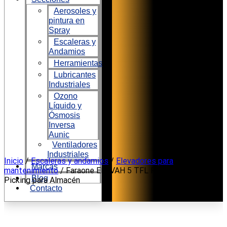
Aerosoles y
pintura en
Spray
Escaleras y
Andamios
Herramientas
Lubricantes
Industriales
Ozono
Líquido y
Ósmosis
Inversa
Aunic
Ventiladores
Industriales
Ir
Inicio
/
Escaleras y andamios
/
Elevadores para
Marcas
al
mantenimiento
/ Faraone ELEVAH 5 TFL Plataforma de
Blog
contenido
Picking para Almacén
Contacto