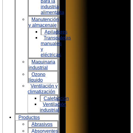
para la
industria
alimentaria
Manutención
y almacenaje
Apiladores
Transpaletas
manuales
y
eléctricas
Maquinaria
industrial
Ozono
líquido
Ventilación y
climatización
Calefacción
Ventilación
industrial
Productos
Abrasivos
Absorventes