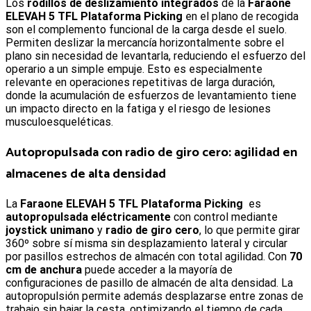
Los
rodillos de deslizamiento integrados
de la
Faraone
ELEVAH 5 TFL Plataforma Picking
en el plano de recogida
son el complemento funcional de la carga desde el suelo.
Permiten deslizar la mercancía horizontalmente sobre el
plano sin necesidad de levantarla, reduciendo el esfuerzo del
operario a un simple empuje. Esto es especialmente
relevante en operaciones repetitivas de larga duración,
donde la acumulación de esfuerzos de levantamiento tiene
un impacto directo en la fatiga y el riesgo de lesiones
musculoesqueléticas.
Autopropulsada con radio de giro cero: agilidad en
almacenes de alta densidad
La
Faraone ELEVAH 5 TFL Plataforma Picking
es
autopropulsada eléctricamente
con control mediante
joystick unimano
y
radio de giro cero
, lo que permite girar
360º sobre sí misma sin desplazamiento lateral y circular
por pasillos estrechos de almacén con total agilidad. Con
70
cm de anchura
puede acceder a la mayoría de
configuraciones de pasillo de almacén de alta densidad. La
autopropulsión permite además desplazarse entre zonas de
trabajo sin bajar la cesta, optimizando el tiempo de cada