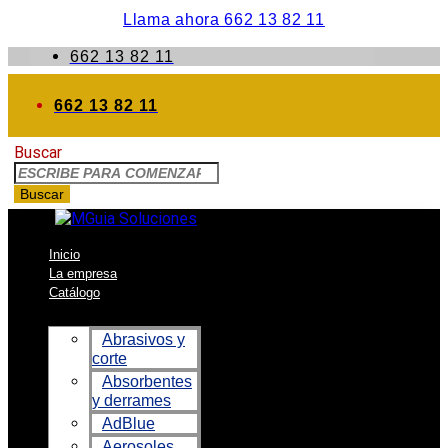
Llama ahora 662 13 82 11
662 13 82 11
662 13 82 11
Buscar
Buscar
Inicio
La empresa
Catálogo
Abrasivos y
corte
Absorbentes
y derrames
AdBlue
Aerosoles