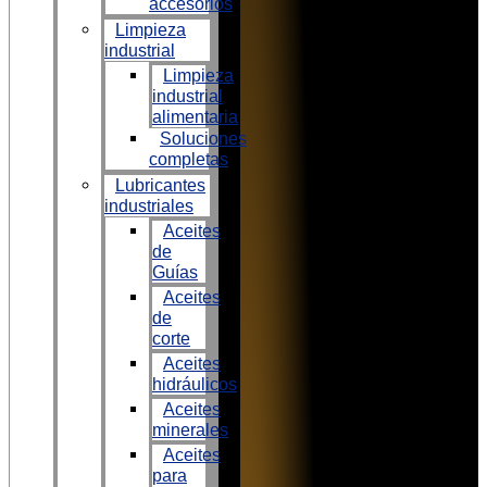
accesorios
Limpieza
industrial
Limpieza
industrial
alimentaria
Soluciones
completas
Lubricantes
industriales
Aceites
de
Guías
Aceites
de
corte
Aceites
hidráulicos
Aceites
minerales
Aceites
para