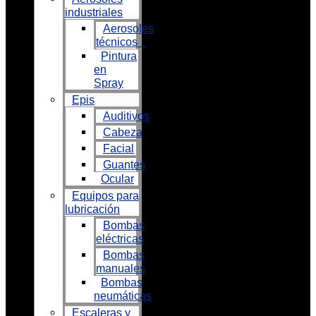
industriales
Aerosoles
técnicos
Pintura
en
Spray
Epis
Auditivos
Cabeza
Facial
Guantes
Ocular
Equipos para
lubricación
Bombas
eléctricas
Bombas
manuales
Bombas
neumáticas
Escaleras y