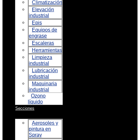
Climatización
Elevación
industrial
Epis
Equipos de
engrase
Escaleras
Herramientas
Limpieza
industrial
Lubricación
industrial
Maquinaria
industrial
Ozono
líquido
Secciones
Aerosoles y
pintura en
Spray