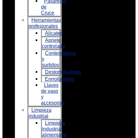
Pasarelas
de
Cruce
Herramientas
profesionales
Alicates
Apriete
controlado
Contenedores
y
surtidos
Destornilladores
Enrrolladores
Llaves
de vaso
y
accesorios
Limpieza
industrial
Limpieza
industrial
alimentaria