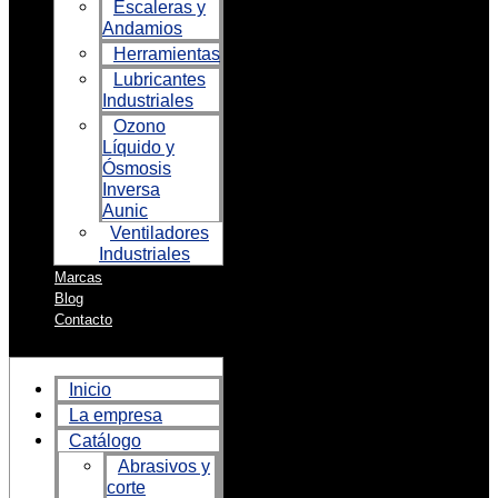
Escaleras y
Andamios
Herramientas
Lubricantes
Industriales
Ozono
Líquido y
Ósmosis
Inversa
Aunic
Ventiladores
Industriales
Marcas
Blog
Contacto
Inicio
La empresa
Catálogo
Abrasivos y
corte