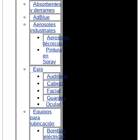
Absorbentes
y derrames
AdBlue
Aerosoles
industriales
Aerosoles
técnicos
Pintura
en
Spray
Epis
Auditivos
Cabeza
Facial
Guantes
Ocular
Equipos
para
lubricación
Bombas
eléctricas