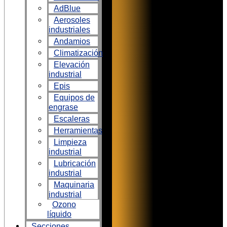
AdBlue
Aerosoles
industriales
Andamios
Climatización
Elevación
industrial
Epis
Equipos de
engrase
Escaleras
Herramientas
Limpieza
industrial
Lubricación
industrial
Maquinaria
industrial
Ozono
líquido
Secciones