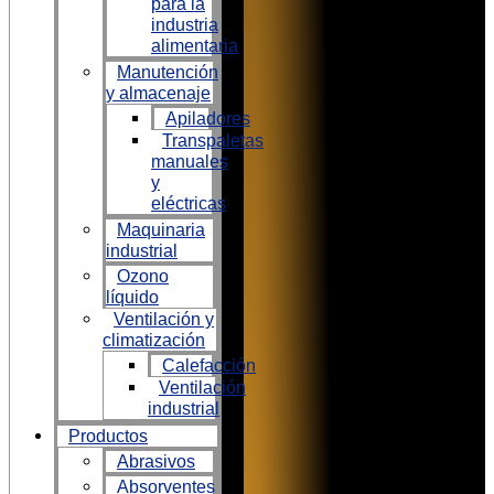
para la
industria
alimentaria
Manutención
y almacenaje
Apiladores
Transpaletas
manuales
y
eléctricas
Maquinaria
industrial
Ozono
líquido
Ventilación y
climatización
Calefacción
Ventilación
industrial
Productos
Abrasivos
Absorventes