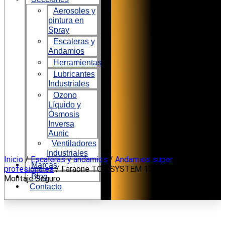
Aerosoles y
pintura en
Spray
Escaleras y
Andamios
Herramientas
Lubricantes
Industriales
Ozono
Líquido y
Ósmosis
Inversa
Aunic
Ventiladores
Industriales
Ir
Inicio
/
Escaleras y andamios
/
Andamios super
Marcas
al
profesionales
/ Faraone TOP SYSTEM 135 Andamio con
Blog
contenido
Montaje Seguro
Contacto