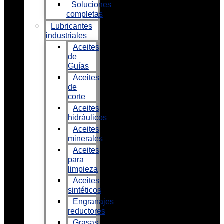
Soluciones
completas
Lubricantes
industriales
Aceites
de
Guías
Aceites
de
corte
Aceites
hidráulicos
Aceites
minerales
Aceites
para
limpieza
Aceites
sintéticos
Engranajes
reductores
Grasas