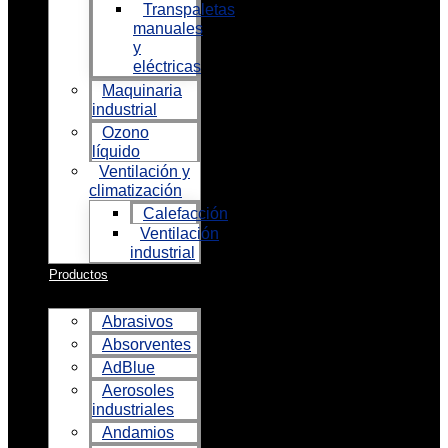
Transpaletas
manuales
y
eléctricas
Maquinaria
industrial
Ozono
líquido
Ventilación y
climatización
Calefacción
Ventilación
industrial
Productos
Abrasivos
Absorventes
AdBlue
Aerosoles
industriales
Andamios