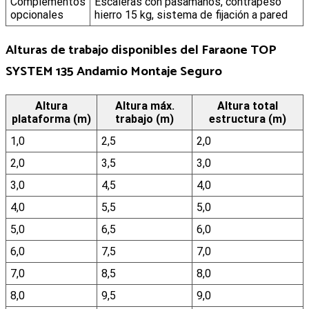
Complementos
Escaleras con pasamanos, contrapeso
opcionales
hierro 15 kg, sistema de fijación a pared
Alturas de trabajo disponibles del
Faraone TOP
SYSTEM 135 Andamio Montaje Seguro
Altura
Altura máx.
Altura total
plataforma (m)
trabajo (m)
estructura (m)
1,0
2,5
2,0
2,0
3,5
3,0
3,0
4,5
4,0
4,0
5,5
5,0
5,0
6,5
6,0
6,0
7,5
7,0
7,0
8,5
8,0
8,0
9,5
9,0