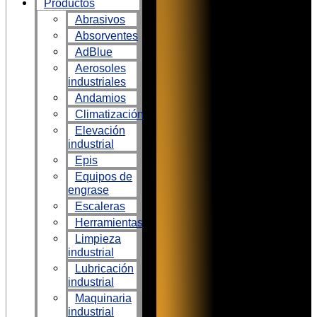
Productos
Abrasivos
Absorventes
AdBlue
Aerosoles
industriales
Andamios
Climatización
Elevación
industrial
Epis
Equipos de
engrase
Escaleras
Herramientas
Limpieza
industrial
Lubricación
industrial
Maquinaria
industrial