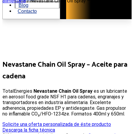
al
alimentaria
/ Nevastane Chain Oil Spray – Aceite para cadena
Blog
contenido
Contacto
Nevastane Chain Oil Spray – Aceite para
cadena
TotalEnergies
Nevastane Chain Oil Spray
es un lubricante
en aerosol food grade NSF H1 para cadenas, engranajes y
transportadores en industria alimentaria. Excelente
adherencia, propiedades EP y antidesgaste. Gas propulsor
no inflamable CO₂/HFO-1234ze. Formatos 400ml y 650ml.
Solicite una oferta personalizada de éste producto
Descarga la ficha técnica