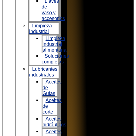
Llaves
de
vaso y
accesorios
Limpieza
industrial
Limpieza
industrial
alimentaria
Soluciones
completas
Lubricantes
industriales
Aceites
de
Guías
Aceites
de
corte
Aceites
hidráulicos
Aceites