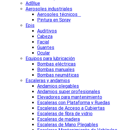
AdBlue
Aerosoles industriales
Aerosoles técnicos
Pintura en Spray
Epis
Auditivos
Cabeza
Facial
Guantes
Ocular
Equipos para lubricación
Bombas eléctricas
Bombas manuales
Bombas neumáticas
Escaleras y andamios
Andamios plegables
Andamios super profesionales
Elevadores para mantenimiento
Escaleras con Plataforma y Ruedas
Escaleras de Acceso a Cubiertas
Escaleras de fibra de vidrio
Escaleras de madera
Escaleras de Mano Plegables