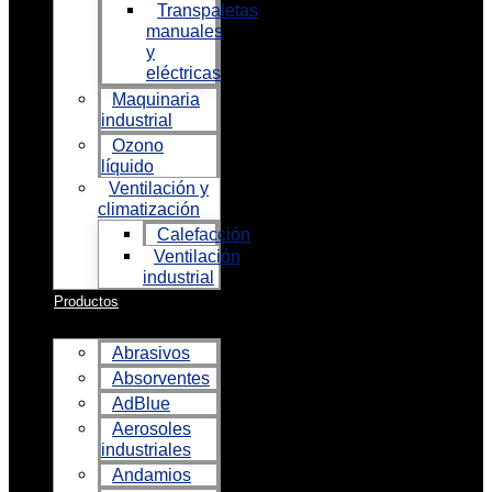
Transpaletas
manuales
y
eléctricas
Maquinaria
industrial
Ozono
líquido
Ventilación y
climatización
Calefacción
Ventilación
industrial
Productos
Abrasivos
Absorventes
AdBlue
Aerosoles
industriales
Andamios