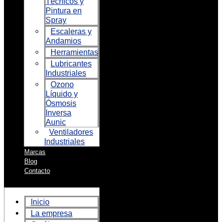
Técnicos y
Pintura en
Spray
Escaleras y
Andamios
Herramientas
Lubricantes
Industriales
Ozono
Líquido y
Ósmosis
Inversa
Aunic
Ventiladores
Industriales
Marcas
Blog
Contacto
Inicio
La empresa