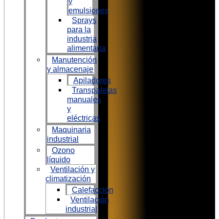
y
emulsiones
Sprays
para la
industria
alimentaria
Manutención
y almacenaje
Apiladores
Transpaletas
manuales
y
eléctricas
Maquinaria
industrial
Ozono
líquido
Ventilación y
climatización
Calefacción
Ventilación
industrial