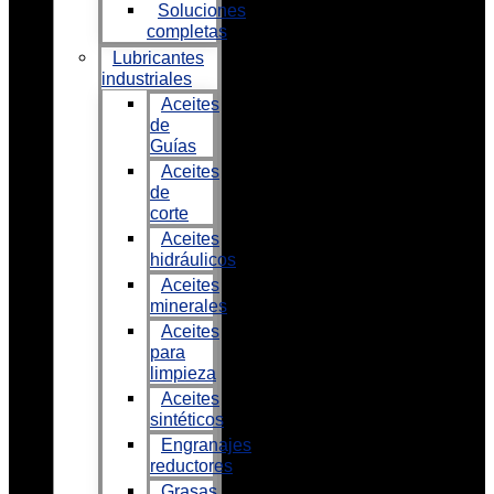
Soluciones
completas
Lubricantes
industriales
Aceites
de
Guías
Aceites
de
corte
Aceites
hidráulicos
Aceites
minerales
Aceites
para
limpieza
Aceites
sintéticos
Engranajes
reductores
Grasas