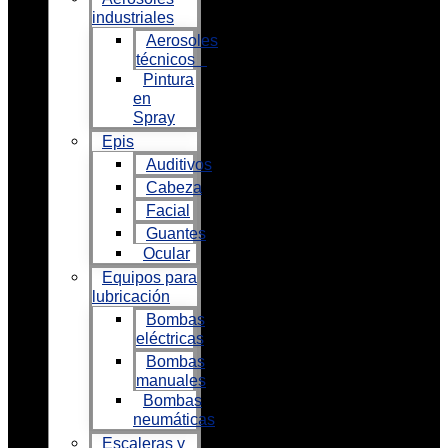
industriales
Aerosoles
técnicos
Pintura
en
Spray
Epis
Auditivos
Cabeza
Facial
Guantes
Ocular
Equipos para
lubricación
Bombas
eléctricas
Bombas
manuales
Bombas
neumáticas
Escaleras y