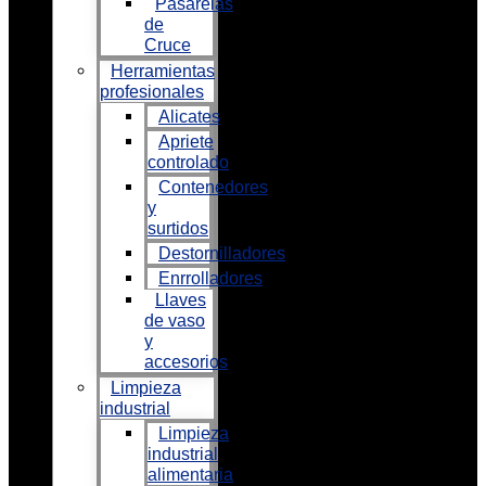
Pasarelas
de
Cruce
Herramientas
profesionales
Alicates
Apriete
controlado
Contenedores
y
surtidos
Destornilladores
Enrrolladores
Llaves
de vaso
y
accesorios
Limpieza
industrial
Limpieza
industrial
alimentaria