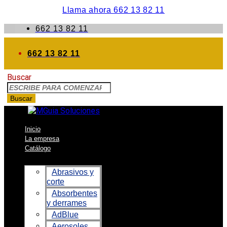
Llama ahora 662 13 82 11
662 13 82 11
662 13 82 11
Buscar
Buscar
Inicio
La empresa
Catálogo
Abrasivos y
corte
Absorbentes
y derrames
AdBlue
Aerosoles