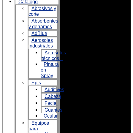
Catálogo
Abrasivos y
corte
Absorbentes
y derrames
AdBlue
Aerosoles
industriales
Aerosoles
técnicos
Pintura
en
Spray
Epis
Auditivos
Cabeza
Facial
Guantes
Ocular
Equipos
para