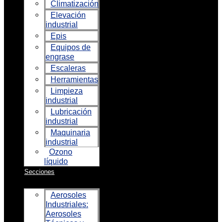
Climatización
Elevación
industrial
Epis
Equipos de
engrase
Escaleras
Herramientas
Limpieza
industrial
Lubricación
industrial
Maquinaria
industrial
Ozono
líquido
Secciones
Aerosoles
Industriales:
Aerosoles