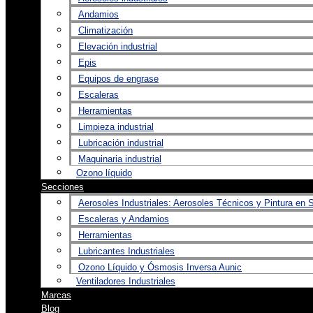
Andamios
Climatización
Elevación industrial
Epis
Equipos de engrase
Escaleras
Herramientas
Limpieza industrial
Lubricación industrial
Maquinaria industrial
Ozono líquido
Secciones
Aerosoles Industriales: Aerosoles Técnicos y Pintura en 
Escaleras y Andamios
Herramientas
Lubricantes Industriales
Ozono Líquido y Ósmosis Inversa Aunic
Ventiladores Industriales
Marcas
Blog