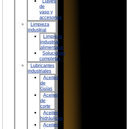
Llaves
de
vaso y
accesorios
Limpieza
industrial
Limpieza
industrial
alimentaria
Soluciones
completas
Lubricantes
industriales
Aceites
de
Guías
Aceites
de
corte
Aceites
hidráulicos
Aceites