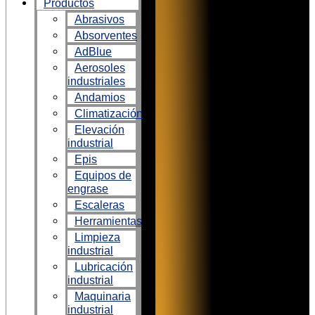
Productos
Abrasivos
Absorventes
AdBlue
Aerosoles
industriales
Andamios
Climatización
Elevación
industrial
Epis
Equipos de
engrase
Escaleras
Herramientas
Limpieza
industrial
Lubricación
industrial
Maquinaria
industrial