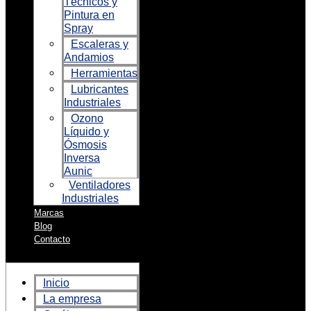
Técnicos y
Pintura en
Spray
Escaleras y
Andamios
Herramientas
Lubricantes
Industriales
Ozono
Líquido y
Ósmosis
Inversa
Aunic
Ventiladores
Industriales
Marcas
Blog
Contacto
Inicio
La empresa