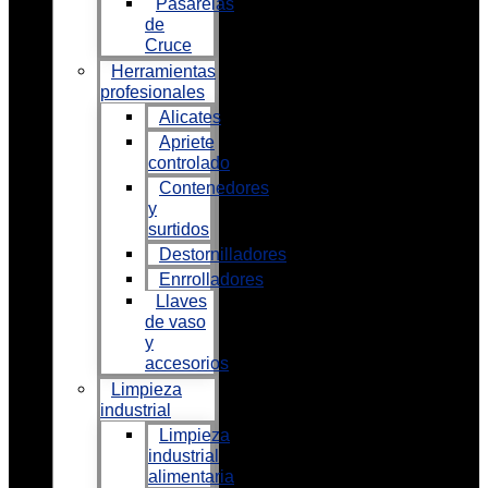
Pasarelas
de
Cruce
Herramientas
profesionales
Alicates
Apriete
controlado
Contenedores
y
surtidos
Destornilladores
Enrrolladores
Llaves
de vaso
y
accesorios
Limpieza
industrial
Limpieza
industrial
alimentaria