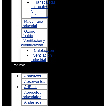
Transpaletas
manuales
y
eléctricas
Maquinaria
industrial
Ozono
líquido
Ventilación y
climatización
Calefacción
Ventilación
industrial
Productos
Abrasivos
Absorventes
AdBlue
Aerosoles
industriales
Andamios