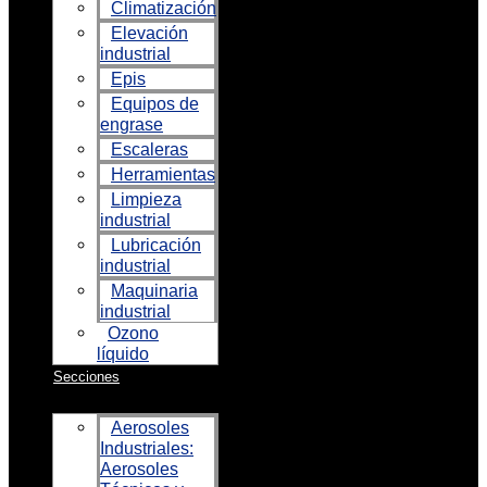
Climatización
Elevación
industrial
Epis
Equipos de
engrase
Escaleras
Herramientas
Limpieza
industrial
Lubricación
industrial
Maquinaria
industrial
Ozono
líquido
Secciones
Aerosoles
Industriales:
Aerosoles