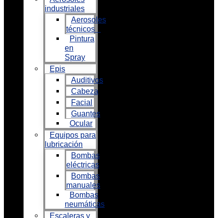
industriales
Aerosoles
técnicos
Pintura
en
Spray
Epis
Auditivos
Cabeza
Facial
Guantes
Ocular
Equipos para
lubricación
Bombas
eléctricas
Bombas
manuales
Bombas
neumáticas
Escaleras y