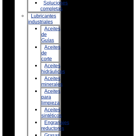
Soluciones
completas
Lubricantes
industriales
Aceites
de
Guías
Aceites
de
corte
Aceites
hidráulicos
Aceites
minerales
Aceites
para
limpieza
Aceites
sintéticos
Engranajes
reductores
Grasas