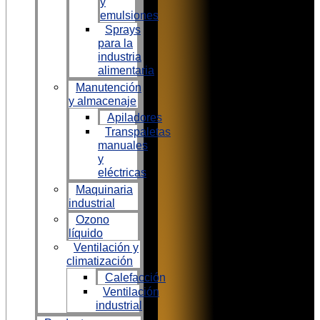
y
emulsiones
Sprays
para la
industria
alimentaria
Manutención
y almacenaje
Apiladores
Transpaletas
manuales
y
eléctricas
Maquinaria
industrial
Ozono
líquido
Ventilación y
climatización
Calefacción
Ventilación
industrial