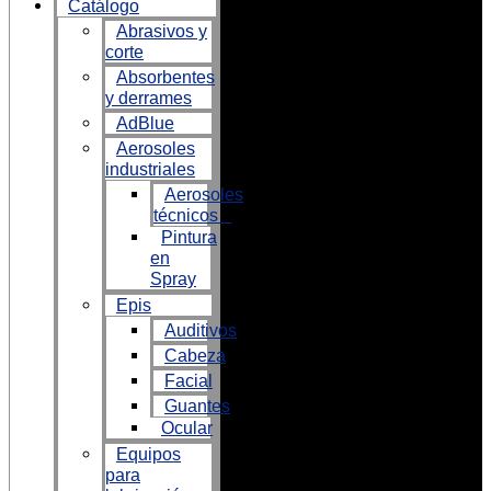
Catálogo
Abrasivos y
corte
Absorbentes
y derrames
AdBlue
Aerosoles
industriales
Aerosoles
técnicos
Pintura
en
Spray
Epis
Auditivos
Cabeza
Facial
Guantes
Ocular
Equipos
para