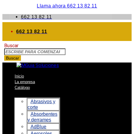
Llama ahora 662 13 82 11
662 13 82 11
662 13 82 11
Buscar
Buscar
Inicio
La empresa
Catálogo
Abrasivos y
corte
Absorbentes
y derrames
AdBlue
Aerosoles