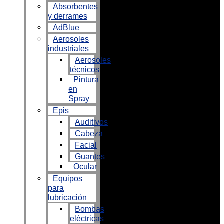
Absorbentes
y derrames
AdBlue
Aerosoles
industriales
Aerosoles
técnicos
Pintura
en
Spray
Epis
Auditivos
Cabeza
Facial
Guantes
Ocular
Equipos
para
lubricación
Bombas
eléctricas