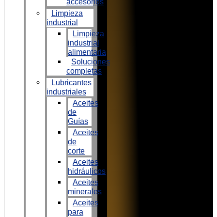
accesorios
Limpieza
industrial
Limpieza
industrial
alimentaria
Soluciones
completas
Lubricantes
industriales
Aceites
de
Guías
Aceites
de
corte
Aceites
hidráulicos
Aceites
minerales
Aceites
para