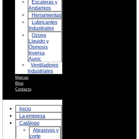
Escaleras y
Andamios
Herramientas
Lubricantes
Industriales
Ozono
Líquido y
Ósmosis
Inversa
Aunic
Ventiladores
Industriales
Marcas
Blog
Contacto
Inicio
La empresa
Catálogo
Abrasivos y
corte