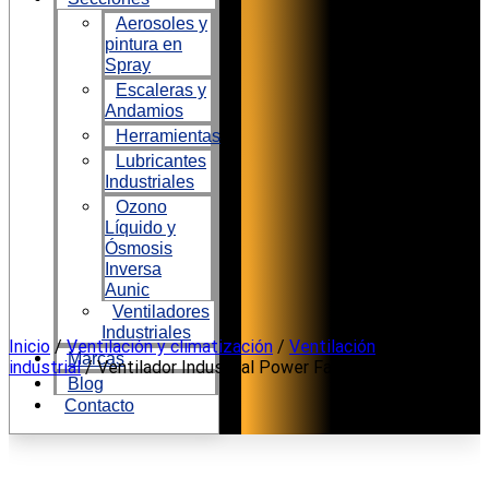
Aerosoles y
pintura en
Spray
Escaleras y
Andamios
Herramientas
Lubricantes
Industriales
Ozono
Líquido y
Ósmosis
Inversa
Aunic
Ventiladores
Industriales
Ir
Inicio
/
Ventilación y climatización
/
Ventilación
Marcas
al
industrial
/ Ventilador Industrial Power Fan PWT 3075
Blog
contenido
Contacto