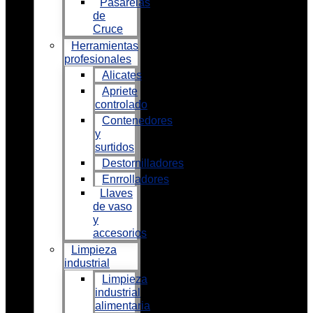
Pasarelas
de
Cruce
Herramientas
profesionales
Alicates
Apriete
controlado
Contenedores
y
surtidos
Destornilladores
Enrrolladores
Llaves
de vaso
y
accesorios
Limpieza
industrial
Limpieza
industrial
alimentaria