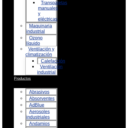
Transpaletas
manuales
y
eléctricas
Maquinaria
industrial
Ozono
líquido
Ventilación y
climatización
Calefacción
Ventilación
industrial
Productos
Abrasivos
Absorventes
AdBlue
Aerosoles
industriales
Andamios