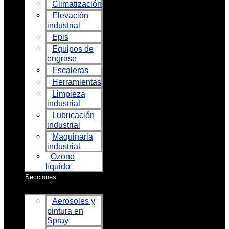
Climatización
Elevación
industrial
Epis
Equipos de
engrase
Escaleras
Herramientas
Limpieza
industrial
Lubricación
industrial
Maquinaria
industrial
Ozono
líquido
Secciones
Aerosoles y
pintura en
Spray