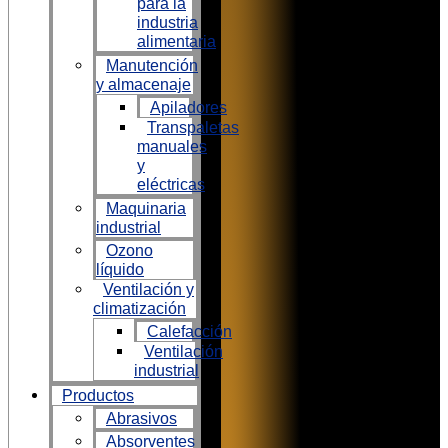
para la
industria
alimentaria
Manutención
y almacenaje
Apiladores
Transpaletas
manuales
y
eléctricas
Maquinaria
industrial
Ozono
líquido
Ventilación y
climatización
Calefacción
Ventilación
industrial
Productos
Abrasivos
Absorventes