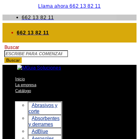
Llama ahora 662 13 82 11
662 13 82 11
662 13 82 11
Buscar
Buscar
Inicio
La empresa
Catálogo
Abrasivos y
corte
Absorbentes
y derrames
AdBlue
Aerosoles