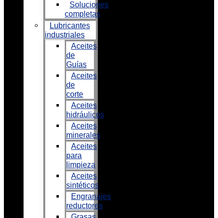
Soluciones
completas
Lubricantes
industriales
Aceites
de
Guías
Aceites
de
corte
Aceites
hidráulicos
Aceites
minerales
Aceites
para
limpieza
Aceites
sintéticos
Engranajes
reductores
Grasas