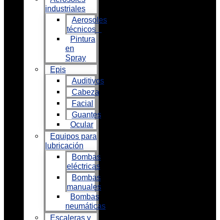
industriales
Aerosoles
técnicos
Pintura
en
Spray
Epis
Auditivos
Cabeza
Facial
Guantes
Ocular
Equipos para
lubricación
Bombas
eléctricas
Bombas
manuales
Bombas
neumáticas
Escaleras y