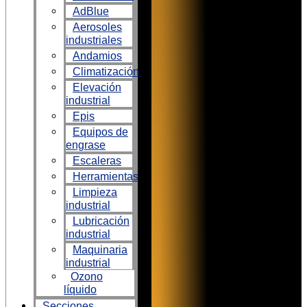
AdBlue
Aerosoles
industriales
Andamios
Climatización
Elevación
industrial
Epis
Equipos de
engrase
Escaleras
Herramientas
Limpieza
industrial
Lubricación
industrial
Maquinaria
industrial
Ozono
líquido
Secciones