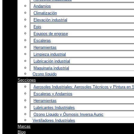
Andamios
Climatización
Elevación industrial
Epis
Equipos de engrase
Escaleras
Herramientas
Limpieza industrial
Lubricación industrial
Maquinaria industrial
Ozono líquido
Secciones
Aerosoles Industriales: Aerosoles Técnicos y Pintura en 
Escaleras y Andamios
Herramientas
Lubricantes Industriales
Ozono Líquido y Ósmosis Inversa Aunic
Ventiladores Industriales
Marcas
Blog